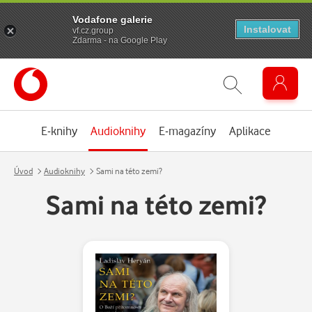
Vodafone galerie
Instalovat
vf.cz.group
Zdarma - na Google Play
E-knihy
Audioknihy
E-magazíny
Aplikace
Úvod
Audioknihy
Sami na této zemi?
Sami na této zemi?