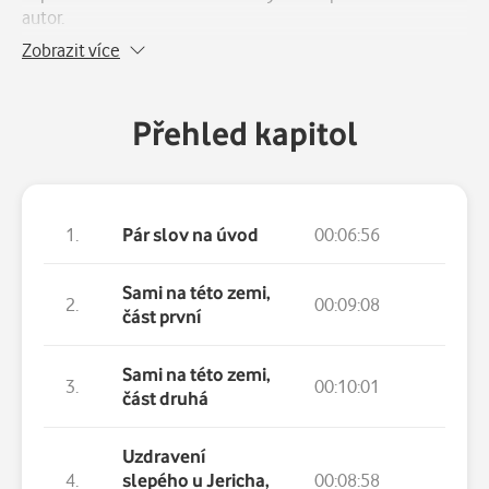
autor.
Zobrazit více
Přehled kapitol
1.
Pár slov na úvod
00:06:56
Sami na této zemi,
2.
00:09:08
část první
Sami na této zemi,
3.
00:10:01
část druhá
Uzdravení
4.
slepého u Jericha,
00:08:58