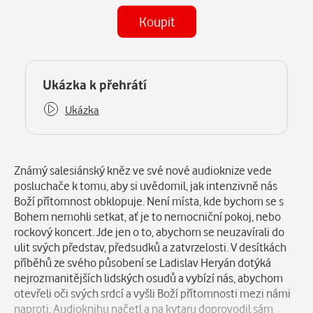
Koupit
(MP3)
Některé kapitoly již máte zakoupeny.
Ukázka k přehrátí
Ukázka
Popis
Známý salesiánský kněz ve své nové audioknize vede
posluchače k tomu, aby si uvědomil, jak intenzivně nás
Boží přítomnost obklopuje. Není místa, kde bychom se s
Bohem nemohli setkat, ať je to nemocniční pokoj, nebo
rockový koncert. Jde jen o to, abychom se neuzavírali do
ulit svých představ, předsudků a zatvrzelosti. V desítkách
příběhů ze svého působení se Ladislav Heryán dotýká
nejrozmanitějších lidských osudů a vybízí nás, abychom
otevřeli oči svých srdcí a vyšli Boží přítomnosti mezi námi
naproti. Audioknihu načetl a na kytaru doprovodil sám