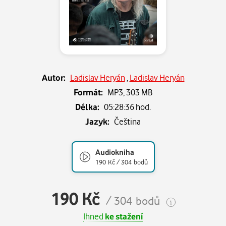
Autor:
Ladislav Heryán
,
Ladislav Heryán
Formát:
MP3,
303 MB
Délka:
05:28:36 hod.
Jazyk:
Čeština
Audiokniha
190 Kč / 304 bodů
190 Kč
/ 304 bodů
Ihned
ke stažení