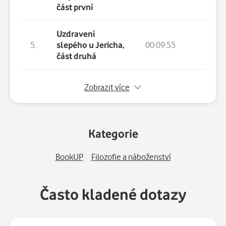
část první
Uzdravení
5.
slepého u Jericha,
00:09:55
část druhá
6.
Polní nemocnice v nemocnici
Zobrazit více
7.
Pokora a ponížení
Kategorie
8.
O sadu a křížové cestě
BookUP
Filozofie a náboženství
9.
Daruješ-li čas, získáš věčnost
10.
O trámu a třísce
Často kladené dotazy
11.
To ti stačí