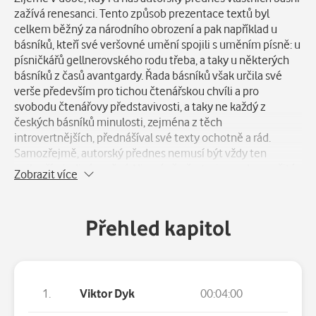
Popis
zažívá renesanci. Tento způsob prezentace textů byl
celkem běžný za národního obrození a pak například u
básníků, kteří své veršovné umění spojili s uměním písně: u
písničkářů gellnerovského rodu třeba, a taky u některých
básníků z časů avantgardy. Řada básníků však určila své
verše především pro tichou čtenářskou chvíli a pro
svobodu čtenářovy představivosti, a taky ne každý z
českých básníků minulosti, zejména z těch
introvertnějších, přednášíval své texty ochotně a rád.
Samozřejmě, autorský přednes nemusí být vždy ten
nejlepší a jediný možný. Nicméně přesto, i navzdory určité
Zobrazit více
dobové patině a snad trochu i pro ni, může být setkání s
hlasy významných českých básníků velmi poutavým
zážitkem...
Přehled kapitol
1.
Viktor Dyk
00:04:00