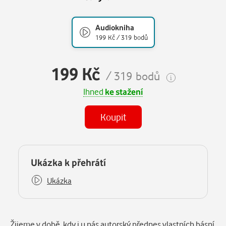
Audiokniha
199 Kč / 319 bodů
199 Kč
/ 319 bodů
Ihned
ke stažení
Koupit
(MP3)
Některé kapitoly již máte zakoupeny.
Ukázka k přehrátí
Ukázka
Žijeme v době, kdy i u nás autorský přednes vlastních básní