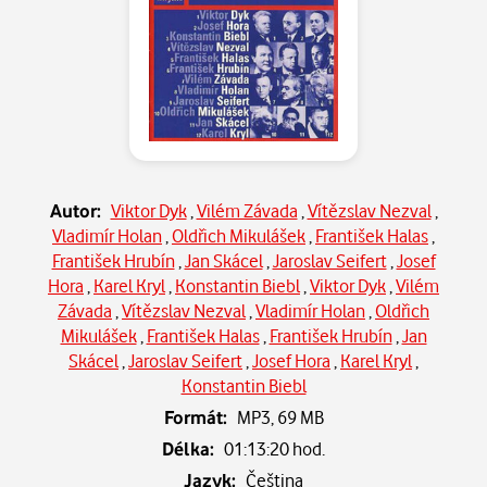
Autor:
Viktor Dyk
,
Vilém Závada
,
Vítězslav Nezval
,
Vladimír Holan
,
Oldřich Mikulášek
,
František Halas
,
František Hrubín
,
Jan Skácel
,
Jaroslav Seifert
,
Josef
Hora
,
Karel Kryl
,
Konstantin Biebl
,
Viktor Dyk
,
Vilém
Závada
,
Vítězslav Nezval
,
Vladimír Holan
,
Oldřich
Mikulášek
,
František Halas
,
František Hrubín
,
Jan
Skácel
,
Jaroslav Seifert
,
Josef Hora
,
Karel Kryl
,
Konstantin Biebl
Formát:
MP3,
69 MB
Délka:
01:13:20 hod.
Jazyk:
Čeština