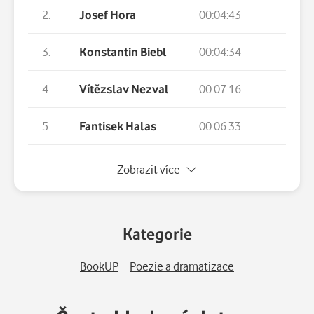
2.
Josef Hora
00:04:43
3.
Konstantin Biebl
00:04:34
4.
Vítězslav Nezval
00:07:16
5.
Fantisek Halas
00:06:33
6.
František Hrubin
00:06:21
Zobrazit více
7.
Vilém Závada
00:05:49
Kategorie
8.
Vladimír Holan
00:06:59
BookUP
Poezie a dramatizace
9.
Jaroslav Seifert
00:06:02
10.
Oldřich Mikulášek
00:05:18