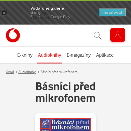
Vodafone galerie
Instalovat
vf.cz.group
Zdarma - na Google Play
E-knihy
Audioknihy
E-magazíny
Aplikace
Úvod
Audioknihy
Básníci před mikrofonem
Básníci před
mikrofonem