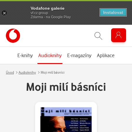
Vodafone galerie
Instalovat
vf.cz.group
Zdarma - na Google Play
E-knihy
Audioknihy
E-magazíny
Aplikace
Úvod
Audioknihy
Moji milí básníci
Moji milí básníci