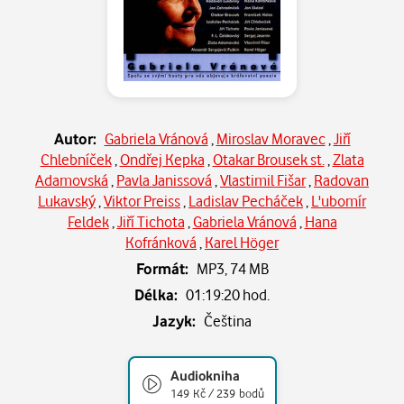
Autor:
Gabriela Vránová
,
Miroslav Moravec
,
Jiří
Chlebníček
,
Ondřej Kepka
,
Otakar Brousek st.
,
Zlata
Adamovská
,
Pavla Janissová
,
Vlastimil Fišar
,
Radovan
Lukavský
,
Viktor Preiss
,
Ladislav Pecháček
,
L'ubomír
Feldek
,
Jiří Tichota
,
Gabriela Vránová
,
Hana
Kofránková
,
Karel Höger
Formát:
MP3,
74 MB
Délka:
01:19:20 hod.
Jazyk:
Čeština
Audiokniha
149 Kč / 239 bodů