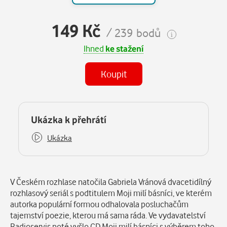
149 Kč
/ 239 bodů
Ihned
ke stažení
Koupit
(MP3)
Některé kapitoly již máte zakoupeny.
Ukázka k přehrátí
Ukázka
Popis
V Českém rozhlase natočila Gabriela Vránová dvacetidílný
rozhlasový seriál s podtitulem Moji milí básníci, ve kterém
autorka populární formou odhalovala posluchačům
tajemství poezie, kterou má sama ráda. Ve vydavatelství
Radioservis poté vyšlo CD Moji milí básníci s výběrem toho