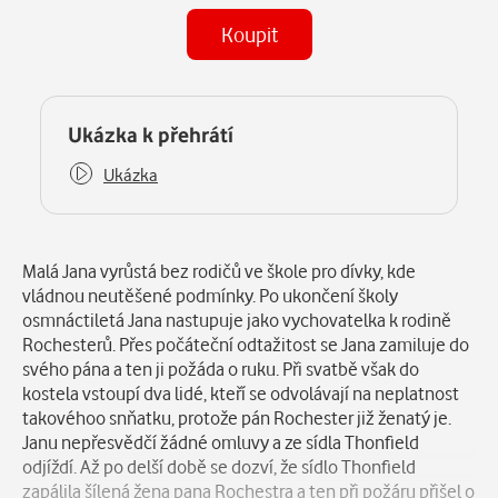
Koupit
(MP3)
Některé kapitoly již máte zakoupeny.
Ukázka k přehrátí
Ukázka
Popis
Malá Jana vyrůstá bez rodičů ve škole pro dívky, kde
vládnou neutěšené podmínky. Po ukončení školy
osmnáctiletá Jana nastupuje jako vychovatelka k rodině
Rochesterů. Přes počáteční odtažitost se Jana zamiluje do
svého pána a ten ji požáda o ruku. Při svatbě však do
kostela vstoupí dva lidé, kteří se odvolávají na neplatnost
takovéhoo snňatku, protože pán Rochester již ženatý je.
Janu nepřesvědčí žádné omluvy a ze sídla Thonfield
odjíždí. Až po delší době se dozví, že sídlo Thonfield
zapálila šílená žena pana Rochestra a ten při požáru přišel o