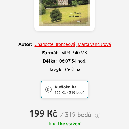
Autor:
Charlotte Brontëová
,
Marta Vančurová
Formát:
MP3,
340 MB
Délka:
06:07:54 hod.
Jazyk:
Čeština
Audiokniha
199 Kč / 319 bodů
199 Kč
/ 319 bodů
Ihned
ke stažení