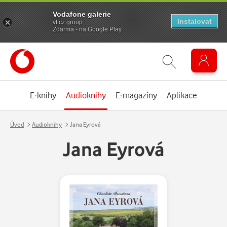
Vodafone galerie
Instalovat
vf.cz.group
Zdarma - na Google Play
E-knihy
Audioknihy
E-magazíny
Aplikace
Úvod
Audioknihy
Jana Eyrová
Jana Eyrová