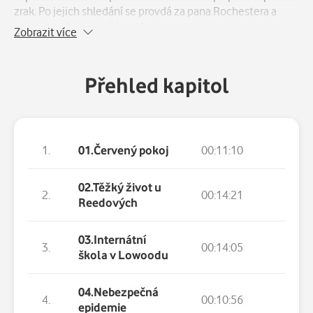
zrak. Po jejich shledání se provdá za pana Rochestera a
jejich manželství je šťastné a po narození syna se panu
Zobrazit více
Rochesterovi se pomalu vrací zrak.
Přehled kapitol
1.
01.Červený pokoj
00:11:10
02.Těžký život u
2.
00:14:21
Reedových
03.Internátní
3.
00:14:05
škola v Lowoodu
04.Nebezpečná
4.
00:10:56
epidemie