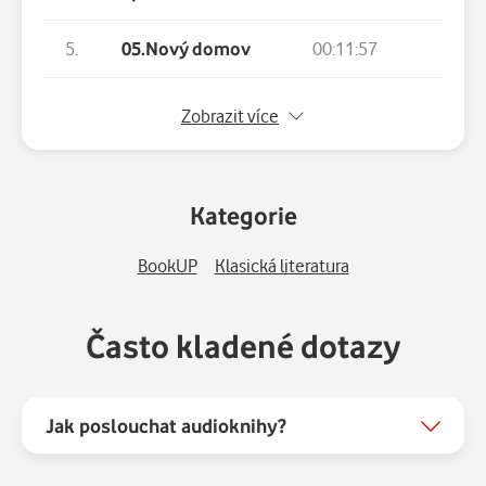
5.
05.Nový domov
00:11:57
6.
06.Vychovatelkou v Thornfield Ha
00
Zobrazit více
7.
07.Rozhovor s panem Rochesterem
00
Kategorie
8.
08.Vzpomínky jako jed
00
BookUP
Klasická literatura
9.
09.Požár
00
10.
10.Tajemství Thornfieldu
00
Často kladené dotazy
11.
11.Co cítí Jana Eyrová
00
Jak poslouchat audioknihy?
12.
12.Návštěva Richarda Masona
00