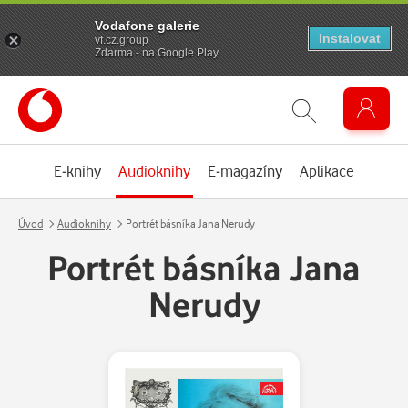
Vodafone galerie
Instalovat
vf.cz.group
Zdarma - na Google Play
E-knihy
Audioknihy
E-magazíny
Aplikace
Úvod
Audioknihy
Portrét básníka Jana Nerudy
Portrét básníka Jana
Nerudy