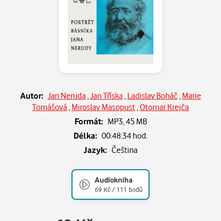
Autor:
Jan Neruda
,
Jan Tříska
,
Ladislav Boháč
,
Marie
Tomášová
,
Miroslav Masopust
,
Otomar Krejča
Formát:
MP3,
45 MB
Délka:
00:48:34 hod.
Jazyk:
Čeština
Audiokniha
69 Kč / 111 bodů