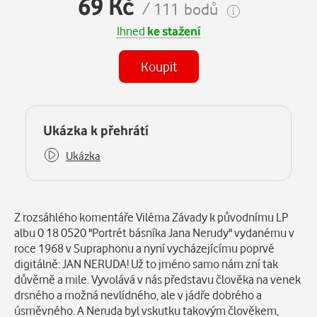
69 Kč
/ 111 bodů
Ihned
ke stažení
Koupit
(MP3)
Některé kapitoly již máte zakoupeny.
Ukázka k přehrátí
Ukázka
Popis
Z rozsáhlého komentáře Viléma Závady k původnímu LP
albu 0 18 0520 "Portrét básníka Jana Nerudy" vydanému v
roce 1968 v Supraphonu a nyní vycházejícímu poprvé
digitálně: JAN NERUDA! Už to jméno samo nám zní tak
důvěrně a mile. Vyvolává v nás představu člověka na venek
drsného a možná nevlídného, ale v jádře dobrého a
úsměvného. A Neruda byl vskutku takovým člověkem,