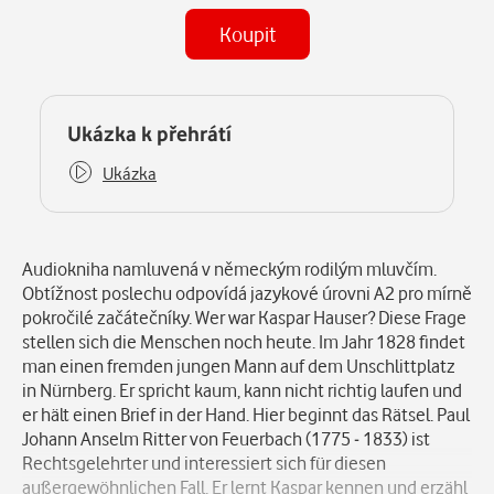
Koupit
(MP3)
Některé kapitoly již máte zakoupeny.
Ukázka k přehrátí
Ukázka
Popis
Audiokniha namluvená v německým rodilým mluvčím.
Obtížnost poslechu odpovídá jazykové úrovni A2 pro mírně
pokročilé začátečníky. Wer war Kaspar Hauser? Diese Frage
stellen sich die Menschen noch heute. Im Jahr 1828 findet
man einen fremden jungen Mann auf dem Unschlittplatz
in Nürnberg. Er spricht kaum, kann nicht richtig laufen und
er hält einen Brief in der Hand. Hier beginnt das Rätsel. Paul
Johann Anselm Ritter von Feuerbach (1775 - 1833) ist
Rechtsgelehrter und interessiert sich für diesen
außergewöhnlichen Fall. Er lernt Kaspar kennen und erzähl