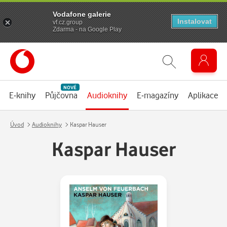
Vodafone galerie
Instalovat
vf.cz.group
Zdarma - na Google Play
NOVÉ
E-knihy
Půjčovna
Audioknihy
E-magazíny
Aplikace
Úvod
Audioknihy
Kaspar Hauser
Kaspar Hauser