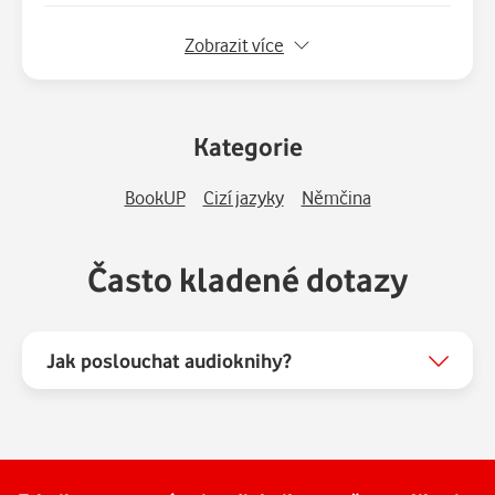
6.
Kaspar Hauser 06
00:09:33
Zobrazit více
7.
Kaspar Hauser 07
00:11:44
Kategorie
BookUP
Cizí jazyky
Němčina
Často kladené dotazy
Jak poslouchat audioknihy?