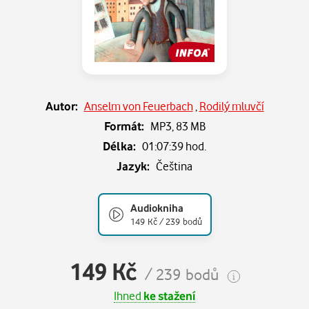
Autor:
Anselm von Feuerbach
,
Rodilý mluvčí
Formát:
MP3,
83 MB
Délka:
01:07:39 hod.
Jazyk:
Čeština
Audiokniha
149 Kč / 239 bodů
149 Kč
/ 239 bodů
Ihned
ke stažení