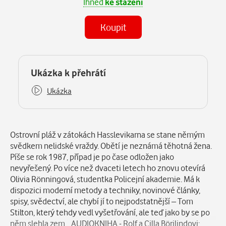
Ihned
ke stažení
Koupit
(MP3)
Některé kapitoly již máte zakoupeny.
Ukázka k přehrátí
Ukázka
Popis
Ostrovní pláž v zátokách Hasslevikarna se stane němým
svědkem nelidské vraždy. Obětí je neznámá těhotná žena.
Píše se rok 1987, případ je po čase odložen jako
nevyřešený. Po více než dvaceti letech ho znovu otevírá
Olivia Rönningová, studentka Policejní akademie. Má k
dispozici moderní metody a techniky, novinové články,
spisy, svědectví, ale chybí jí to nejpodstatnější – Tom
Stilton, který tehdy vedl vyšetřování, ale teď jako by se po
něm slehla zem… AUDIOKNIHA - Rolf a Cilla Börjlindovi: