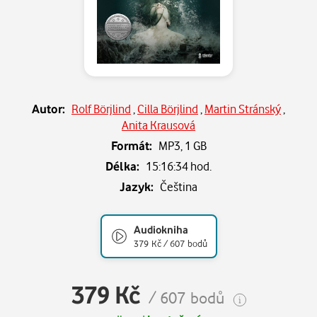
Autor:
Rolf Börjlind
,
Cilla Börjlind
,
Martin Stránský
,
Anita Krausová
Formát:
MP3,
1 GB
Délka:
15:16:34 hod.
Jazyk:
Čeština
Audiokniha
379 Kč / 607 bodů
379 Kč
/ 607 bodů