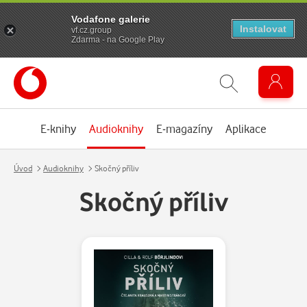
Vodafone galerie
Instalovat
vf.cz.group
Zdarma - na Google Play
E-knihy
Audioknihy
E-magazíny
Aplikace
Úvod
Audioknihy
Skočný příliv
Skočný příliv