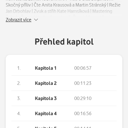
Skočný příliv | Čte Anita Krausová a Martin Stránský | Režie
Jan Drbohlav | Zvuk a střih Kate Hamsíková | Mastering
Štěpán Škoch | Hudba Bartoloměj Škoch | Sound Design
Zobrazit více
Štěpán Škoch | Natočeno ve studiu All Senses Production
s. r. o. | Grafiku CD podle knižní obálky upravila Lucie
Traganová | Produkce Kateřina Višinská | Vydala Euromedia
Přehled kapitol
Group, a. s. – Témbr, březen 2022 Nahrávka vznikla podle
knihy SPRINGFLODEN Copyright © Cilla and Rolf Börjlind
2012, by Agreement with Grand Agency, Sweden and
Andrew Nurnberg Associates International Limited, Czech
Republic Translation © Radovan Zítko, 2013
1.
Kapitola 1
00:06:57
2.
Kapitola 2
00:11:23
3.
Kapitola 3
00:29:10
4.
Kapitola 4
00:16:56