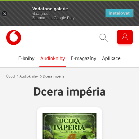
Vodafone galerie
Instalovat
vf.cz.group
Zdarma - na Google Play
E-knihy
Audioknihy
E-magazíny
Aplikace
Úvod
Audioknihy
Dcera impéria
Dcera impéria