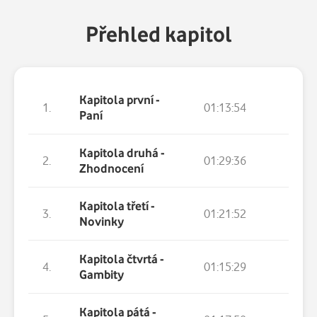
Přehled kapitol
Kapitola první -
1.
01:13:54
Paní
Kapitola druhá -
2.
01:29:36
Zhodnocení
Kapitola třetí -
3.
01:21:52
Novinky
Kapitola čtvrtá -
4.
01:15:29
Gambity
Kapitola pátá -