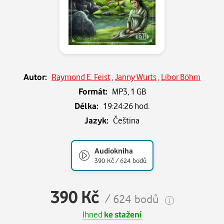
Autor:
Raymond E. Feist
,
Janny Wurts
,
Libor Böhm
Formát:
MP3,
1 GB
Délka:
19:24:26 hod.
Jazyk:
Čeština
Audiokniha
390 Kč / 624 bodů
390 Kč
/ 624 bodů
Ihned
ke stažení