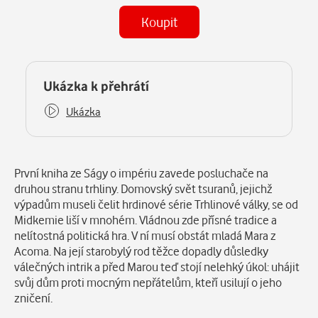
Koupit
(MP3)
Některé kapitoly již máte zakoupeny.
Ukázka k přehrátí
Ukázka
Popis
První kniha ze Ságy o impériu zavede posluchače na
druhou stranu trhliny. Domovský svět tsuranů, jejichž
výpadům museli čelit hrdinové série Trhlinové války, se od
Midkemie liší v mnohém. Vládnou zde přísné tradice a
nelítostná politická hra. V ní musí obstát mladá Mara z
Acoma. Na její starobylý rod těžce dopadly důsledky
válečných intrik a před Marou teď stojí nelehký úkol: uhájit
svůj dům proti mocným nepřátelům, kteří usilují o jeho
zničení.