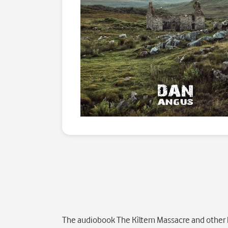
Popis
The audiobook The Kìltem Massacre and other hor