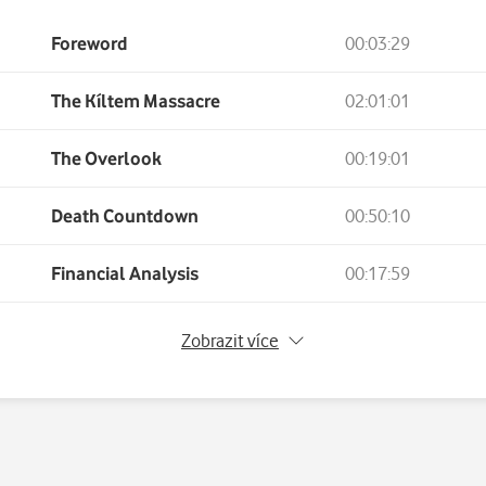
Foreword
00:03:29
The Kíltem Massacre
02:01:01
The Overlook
00:19:01
Death Countdown
00:50:10
Financial Analysis
00:17:59
No Such Thing As Ghosts
00:22:43
Zobrazit více
Horror Story
00:54:19
The Mystery of the Attic
00:23:45