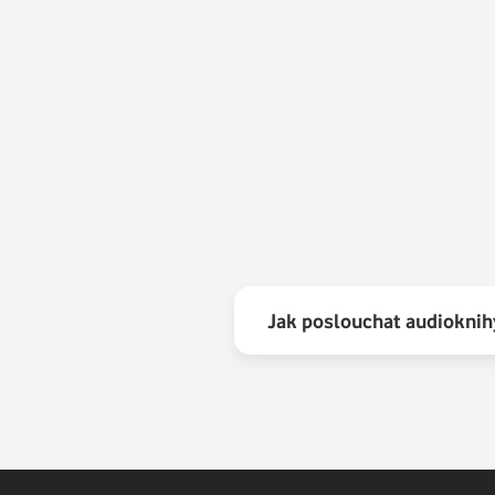
9.
10.
11.
12.
Jak poslouchat audioknih