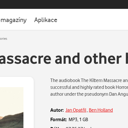
-magazíny
Aplikace
ories
ssacre and other 
The audiobook The Kìltem Massacre and 
successful and highly rated book Horror 
author under the pseudonym Dan Angus.
Autor:
Jan Opatřil
,
Ben Holland
Formát:
MP3,
1 GB