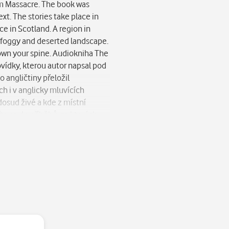
tem Massacre. The book was
t. The stories take place in
e in Scotland. A region in
l foggy and deserted landscape.
down your spine. Audiokniha The
vídky, kterou autor napsal pod
angličtiny přeložil
h i v anglicky mluvících
dosud živé a kde z místní
te se do příběhů, ze kterých