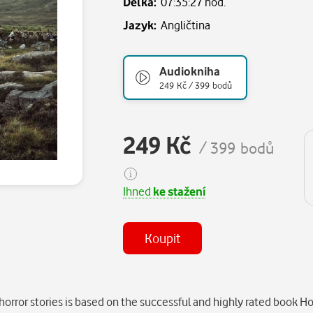
Délka:
07:35:27 hod.
Jazyk:
Angličtina
Audiokniha
249 Kč / 399 bodů
249 Kč
/ 399 bodů
Ihned
ke stažení
Koupit
(MP3)
Některé kapitoly již máte zakoupen
ror stories is based on the successful and highly rated book Horr