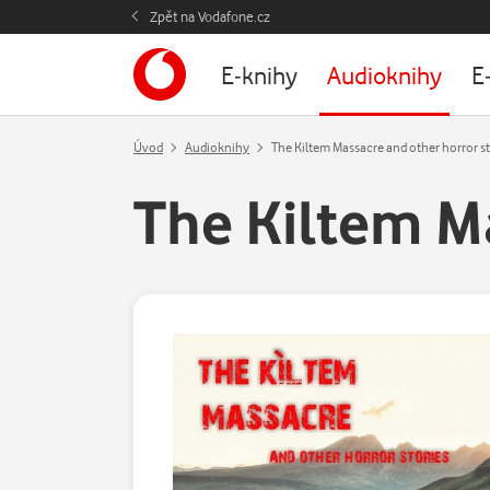
Zpět na Vodafone.cz
E-knihy
Audioknihy
E
Úvod
Audioknihy
The Kiltem Massacre and other horror st
The Kiltem Ma