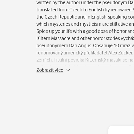
written by the author under the pseudonym Dan A
translated from Czech to English by renowned A
the Czech Republic and in English-speaking coun
which mysteries and mysticism are still alive a
Spice up your life with a good dose of horror a
Kìltem Massacre and other horror stories vychá
pseudonymem Dan Angus. Obsahuje 10 mrazivých 
renomovaný americký překladatel Alex Zucker. T
zemích. Titulní povídka Kìltemský masakr se nap
mlhavé a opuštěné krajiny občas vykoukne zříce
Zobrazit více
vám bude zaručeně běhat mráz po zádech.