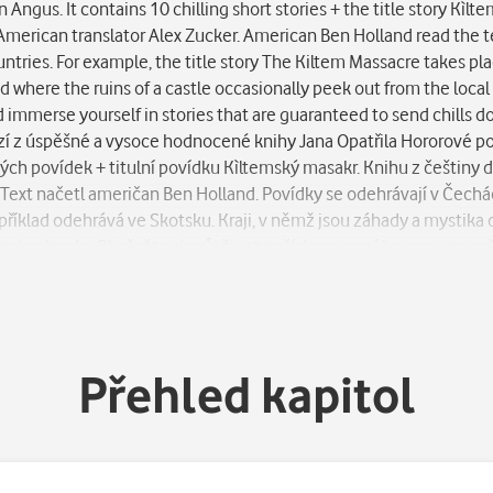
ngus. It contains 10 chilling short stories + the title story Kìl
merican translator Alex Zucker. American Ben Holland read the tex
tries. For example, the title story The Kiltem Massacre takes plac
nd where the ruins of a castle occasionally peek out from the loca
nd immerse yourself in stories that are guaranteed to send chills 
zí z úspěšné a vysoce hodnocené knihy Jana Opatřila Hororové po
povídek + titulní povídku Kìltemský masakr. Knihu z češtiny do 
ext načetl američan Ben Holland. Povídky se odehrávají v Čechác
říklad odehrává ve Skotsku. Kraji, v němž jsou záhady a mystika 
nina hradu. Okořeňte si svůj život pořádnou porcí hororu a ponoř
Přehled kapitol