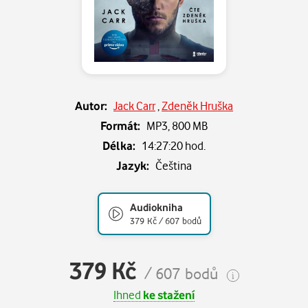
Autor:
Jack Carr
,
Zdeněk Hruška
Formát:
MP3,
800 MB
Délka:
14:27:20 hod.
Jazyk:
Čeština
Audiokniha
379 Kč / 607 bodů
379 Kč
/ 607 bodů
Ihned
ke stažení