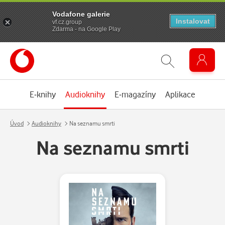
Vodafone galerie
Instalovat
vf.cz.group
Zdarma - na Google Play
E-knihy
Audioknihy
E-magazíny
Aplikace
Úvod
Audioknihy
Na seznamu smrti
Na seznamu smrti