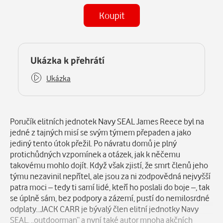
Koupit
(MP3)
Některé kapitoly již máte zakoupeny.
Ukázka k přehrátí
Ukázka
Popis
Poručík elitních jednotek Navy SEAL James Reece byl na
jedné z tajných misí se svým týmem přepaden a jako
jediný tento útok přežil. Po návratu domů je plný
protichůdných vzpomínek a otázek, jak k něčemu
takovému mohlo dojít. Když však zjistí, že smrt členů jeho
týmu nezavinil nepřítel, ale jsou za ni zodpovědná nejvyšší
patra moci – tedy ti samí lidé, kteří ho poslali do boje –, tak
se úplně sám, bez podpory a zázemí, pustí do nemilosrdné
odplaty...JACK CARR je bývalý člen elitní jednotky Navy
SEAL, „outdoorman“ a nyní také autor mnoha akčních