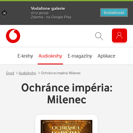
Vodafone galerie
Instalovat
vf.cz.group
Zdarma - na Google Play
E-knihy
Audioknihy
E-magazíny
Aplikace
Úvod
Audioknihy
Ochránce impéria: Milenec
Ochránce impéria:
Milenec