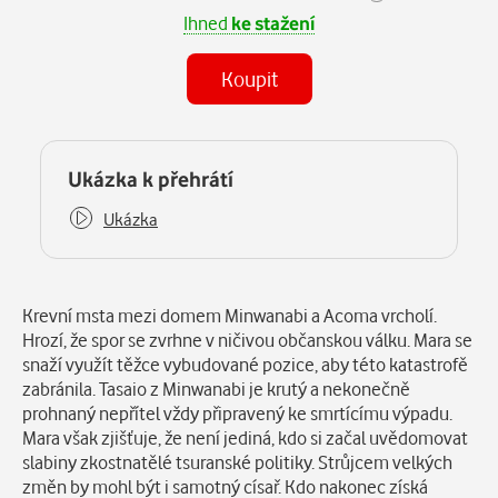
Ihned
ke stažení
Koupit
(MP3)
Některé kapitoly již máte zakoupeny.
Ukázka k přehrátí
Ukázka
Popis
Krevní msta mezi domem Minwanabi a Acoma vrcholí.
Hrozí, že spor se zvrhne v ničivou občanskou válku. Mara se
snaží využít těžce vybudované pozice, aby této katastrofě
zabránila. Tasaio z Minwanabi je krutý a nekonečně
prohnaný nepřítel vždy připravený ke smrtícímu výpadu.
Mara však zjišťuje, že není jediná, kdo si začal uvědomovat
slabiny zkostnatělé tsuranské politiky. Strůjcem velkých
změn by mohl být i samotný císař. Kdo nakonec získá