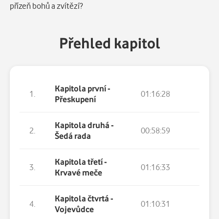
přízeň bohů a zvítězí?
Přehled kapitol
Kapitola první -
1.
01:16:28
Přeskupení
Kapitola druhá -
2.
00:58:59
Šedá rada
Kapitola třetí -
3.
01:16:33
Krvavé meče
Kapitola čtvrtá -
4.
01:10:31
Vojevůdce