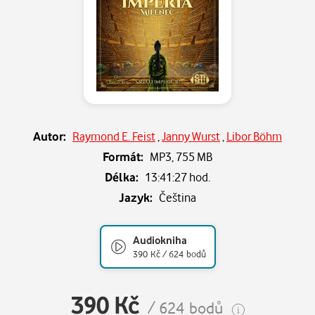
Autor:
Raymond E. Feist
,
Janny Wurst
,
Libor Böhm
Formát:
MP3,
755 MB
Délka:
13:41:27 hod.
Jazyk:
Čeština
Audiokniha
390 Kč / 624 bodů
390 Kč
/ 624 bodů