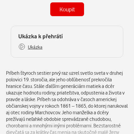
Koupit
(MP3)
Některé kapitoly již máte zakoupeny.
Ukázka k přehrátí
Ukázka
Popis
Príbeh štyroch sestier prvý raz uzrel svetlo sveta v druhej
polovici 19. storočia, ale jeho obľúbenosť prekročila
hranice času. Stále ďalším generáciám matiek a dcér
ukazuje hodnotu rodiny, priateľstva, odpustenia a života v
pravde a láske. Príbeh sa odohráva v časoch americkej
občianskej vojny v rokoch 1861 – 1865, do ktorej narukoval
aj otec rodiny Marchovcov. Jeho manželka a dcéry
prežívajú neľahké obdobie sprevádzané chudobou,
chorobami a mnohými inými problémami. Bezstarostné
dievčatá sa za krátky čas menia na skutočné malé ženy