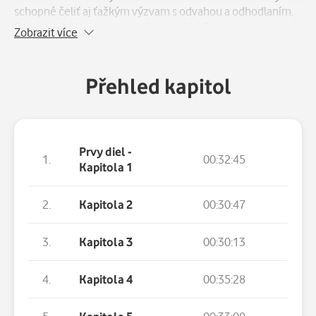
schopné čeliť aj ťažkým výzvam s odvahou a odhodlaním.
Romantická Meg, neskrotná Jo, krehká Beth a rozmaznaná
Zobrazit více
Amy sú hrdinkami z mäsa a kostí, ktoré inšpirovali milióny
čitateľov.
Přehled kapitol
Prvy diel -
1.
00:32:45
Kapitola 1
2.
Kapitola 2
00:30:47
3.
Kapitola 3
00:30:13
4.
Kapitola 4
00:35:28