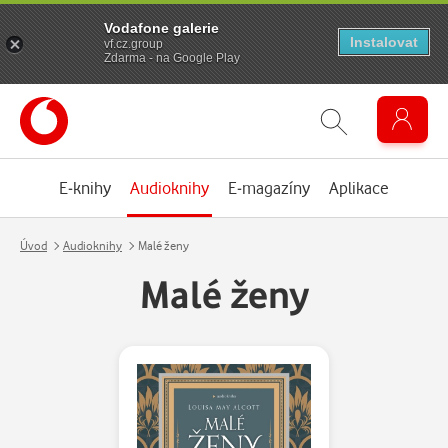
Vodafone galerie
Instalovat
vf.cz.group
Zdarma - na Google Play
E-knihy
Audioknihy
E-magazíny
Aplikace
Úvod
Audioknihy
Malé ženy
Malé ženy