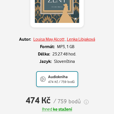
Autor:
Louisa May Alcott
,
Lenka Libjaková
Formát:
MP3,
1 GB
Délka:
23:27:48 hod.
Jazyk:
Slovenština
Audiokniha
474 Kč / 759 bodů
474 Kč
/ 759 bodů
Ihned
ke stažení