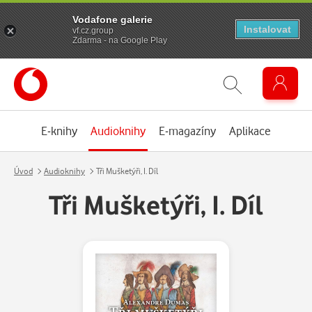
Vodafone galerie
Instalovat
vf.cz.group
Zdarma - na Google Play
E-knihy
Audioknihy
E-magazíny
Aplikace
Úvod
Audioknihy
Tři Mušketýři, I. Díl
Tři Mušketýři, I. Díl