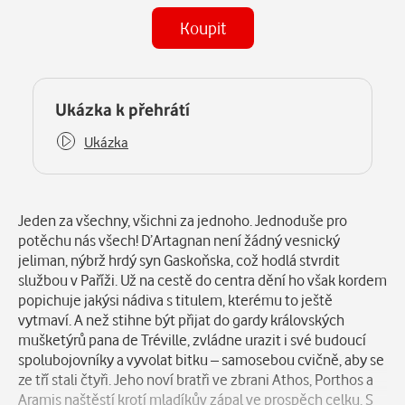
Koupit
(MP3)
Některé kapitoly již máte zakoupeny.
Ukázka k přehrátí
Ukázka
Popis
Jeden za všechny, všichni za jednoho. Jednoduše pro
potěchu nás všech! D’Artagnan není žádný vesnický
jeliman, nýbrž hrdý syn Gaskoňska, což hodlá stvrdit
službou v Paříži. Už na cestě do centra dění ho však kordem
popichuje jakýsi nádiva s titulem, kterému to ještě
vytmaví. A než stihne být přijat do gardy královských
mušketýrů pana de Tréville, zvládne urazit i své budoucí
spolubojovníky a vyvolat bitku – samosebou cvičně, aby se
ze tří stali čtyři. Jeho noví bratři ve zbrani Athos, Porthos a
Aramis naštěstí krotí mladíkův zápal ve prospěch celku. S