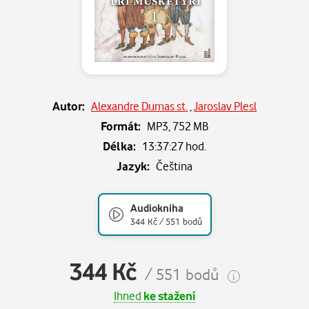
Autor:
Alexandre Dumas st.
,
Jaroslav Plesl
Formát:
MP3,
752 MB
Délka:
13:37:27 hod.
Jazyk:
Čeština
Audiokniha
344 Kč / 551 bodů
344 Kč
/ 551 bodů
Ihned
ke stažení