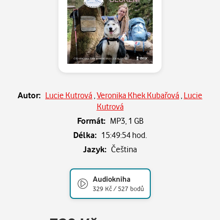
Autor:
Lucie Kutrová
,
Veronika Khek Kubařová
,
Lucie
Kutrová
Formát:
MP3,
1 GB
Délka:
15:49:54 hod.
Jazyk:
Čeština
Audiokniha
329 Kč / 527 bodů