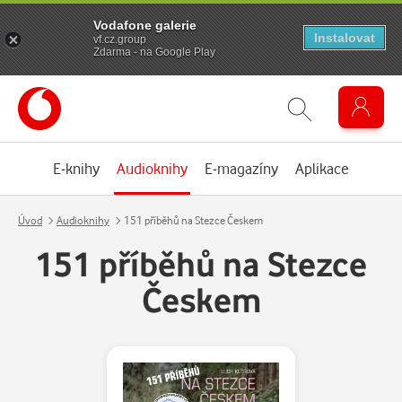
Vodafone galerie
Instalovat
vf.cz.group
Zdarma - na Google Play
E-knihy
Audioknihy
E-magazíny
Aplikace
Úvod
Audioknihy
151 příběhů na Stezce Českem
151 příběhů na Stezce
Českem