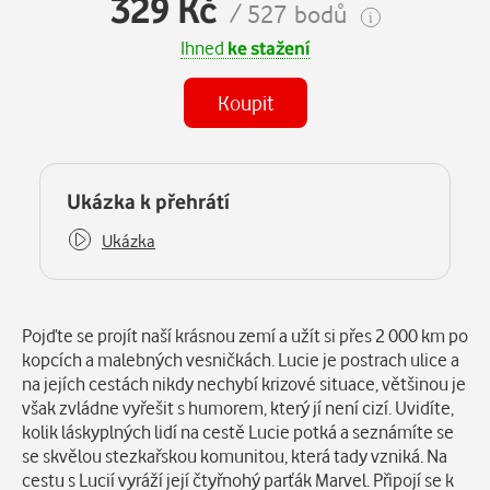
329 Kč
/ 527 bodů
Ihned
ke stažení
Koupit
(MP3)
Některé kapitoly již máte zakoupeny.
Ukázka k přehrátí
Ukázka
Popis
Pojďte se projít naší krásnou zemí a užít si přes 2 000 km po
kopcích a malebných vesničkách. Lucie je postrach ulice a
na jejích cestách nikdy nechybí krizové situace, většinou je
však zvládne vyřešit s humorem, který jí není cizí. Uvidíte,
kolik láskyplných lidí na cestě Lucie potká a seznámíte se
se skvělou stezkařskou komunitou, která tady vzniká. Na
cestu s Lucií vyráží její čtyřnohý parťák Marvel. Připojí se k