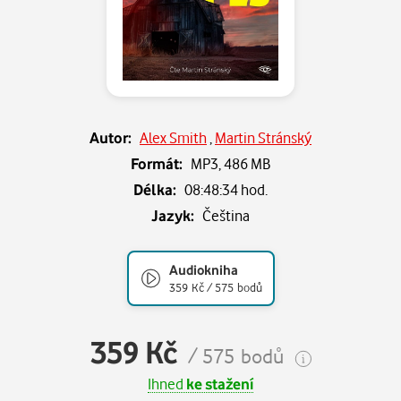
Autor:
Alex Smith
,
Martin Stránský
Formát:
MP3,
486 MB
Délka:
08:48:34 hod.
Jazyk:
Čeština
Audiokniha
359 Kč / 575 bodů
359 Kč
/ 575 bodů
Ihned
ke stažení