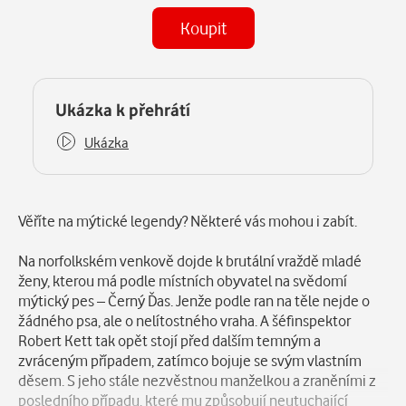
Koupit
(MP3)
Některé kapitoly již máte zakoupeny.
Ukázka k přehrátí
Ukázka
Popis
Věříte na mýtické legendy? Některé vás mohou i zabít.
Na norfolkském venkově dojde k brutální vraždě mladé
ženy, kterou má podle místních obyvatel na svědomí
mýtický pes – Černý Ďas. Jenže podle ran na těle nejde o
žádného psa, ale o nelítostného vraha. A šéfinspektor
Robert Kett tak opět stojí před dalším temným a
zvráceným případem, zatímco bojuje se svým vlastním
děsem. S jeho stále nezvěstnou manželkou a zraněními z
posledního případu, které mu způsobují neutuchající