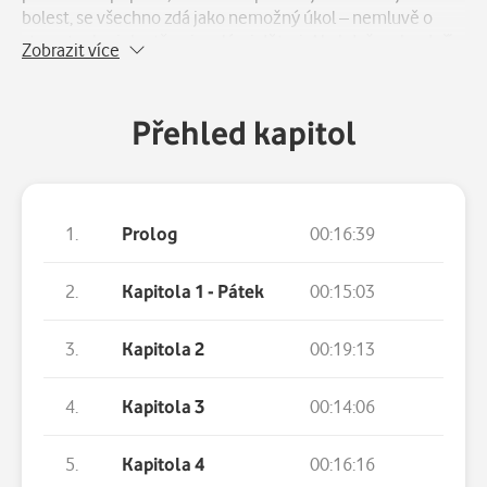
bolest, se všechno zdá jako nemožný úkol – nemluvě o
starostech s jeho třemi malými dětmi. Ale když vrah udeří
Zobrazit více
podruhé, ještě brutálněji než předtím, Kett se rozhodne
čelit absolutnímu zlu a zaplétá se do honu na nejhoršího
sériového vraha, kterého kdy Británie spatřila. Honu na
Přehled kapitol
vraha, který možná loví i Ketta samotného... Užijte si druhý
díl oblíbené detektivní série o šéfinspektorovi Robertu
Kettovi v podání Martina Stránského.
1.
Prolog
00:16:39
2.
Kapitola 1 - Pátek
00:15:03
3.
Kapitola 2
00:19:13
4.
Kapitola 3
00:14:06
5.
Kapitola 4
00:16:16