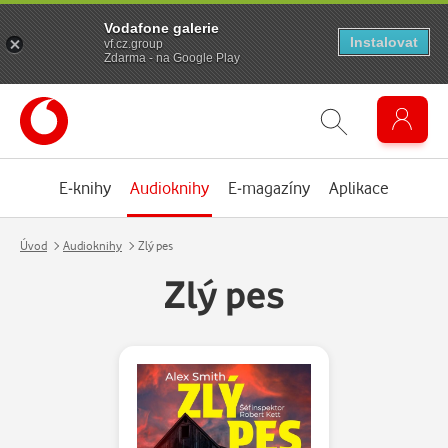
Vodafone galerie
Instalovat
vf.cz.group
Zdarma - na Google Play
E-knihy
Audioknihy
E-magazíny
Aplikace
Úvod
Audioknihy
Zlý pes
Zlý pes