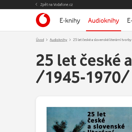
Zpět na Vodafone.cz
E-knihy
Audioknihy
E
Úvod
Audioknihy
25 let české a slovenské literární tvor
25 let české 
/1945-1970/ 