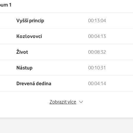
bum 1
Vyšší princip
00:13:04
Kozlovovci
00:04:13
Život
00:08:32
Nástup
00:10:31
Drevená dedina
00:04:14
Světlo ve stromech
00:07:46
Zobrazit více
Ročník jedenadvacet
00:08:39
bum 2