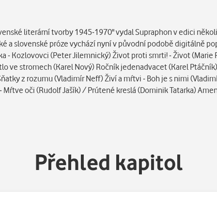
(MP3)
Některé kapitoly již máte zakoupen
enské literární tvorby 1945-1970" vydal Supraphon v edici několik
ké a slovenské próze vychází nyní v původní podobě digitálně po
ka - Kozlovovci (Peter Jilemnický) Život proti smrti! - Život (Mari
lo ve stromech (Karel Nový) Ročník jedenadvacet (Karel Ptáčník)
atky z rozumu (Vladimír Neff) Živí a mŕtvi - Boh je s nimi (Vladi
- Mŕtve oči (Rudolf Jašík) / Prútené kreslá (Dominik Tatarka) Amen
Přehled kapitol