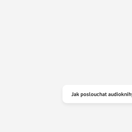
1.
2.
3.
4.
5.
6.
Jak poslouchat audioknih
7.
8.