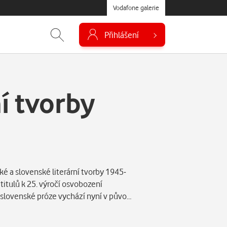
Vodafone galerie
Přihlášení
í tvorby
é a slovenské literární tvorby 1945-
titulů k 25. výročí osvobození
a slovenské próze vychází nyní v půvo…