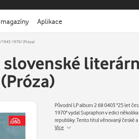
-magazíny
Aplikace
by /1945-1970/ (Próza)
a slovenské literárn
(Próza)
Původní LP album 2 68 0403 "25 let česk
1970" vydal Supraphon v edici několika 
republiky. Tento titul věnovaný české 
Více