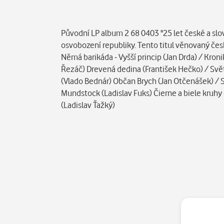
Popis
Původní LP album 2 68 0403 "25 let české a slov
osvobození republiky. Tento titul věnovaný čes
Němá barikáda - Vyšší princip (Jan Drda) / Kroni
Řezáč) Drevená dedina (František Hečko) / Svět
(Vlado Bednár) Občan Brych (Jan Otčenášek) / Sň
Mundstock (Ladislav Fuks) Čierne a biele kruhy 
(Ladislav Ťažký)