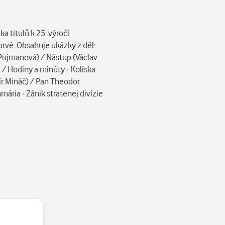
y.
a titulů k 25. výročí
prvé. Obsahuje ukázky z děl:
e Pujmanová) / Nástup (Václav
 / Hodiny a minúty - Kolíska
mír Mináč) / Pan Theodor
mária - Zánik stratenej divízie