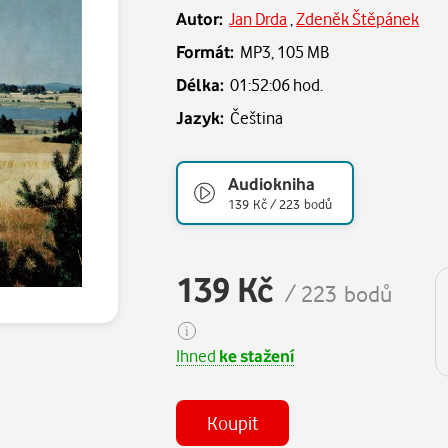
Autor:
Jan Drda
,
Zdeněk Štěpánek
Formát:
MP3,
105 MB
Délka:
01:52:06 hod.
Jazyk:
Čeština
Audiokniha
139 Kč / 223 bodů
139 Kč
/ 223 bodů
Ihned
ke stažení
Koupit