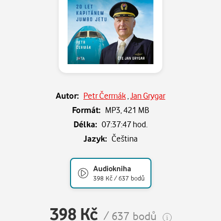
Autor:
Petr Čermák
,
Jan Grygar
Formát:
MP3,
421 MB
Délka:
07:37:47 hod.
Jazyk:
Čeština
Audiokniha
398 Kč / 637 bodů
398 Kč
/ 637 bodů