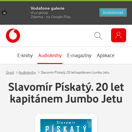
Vodafone galerie
Instalovat
vf.cz.group
Zdarma - na Google Play
E-knihy
Audioknihy
E-magazíny
Aplikace
Úvod
Audioknihy
Slavomír Pískatý. 20 let kapitánem Jumbo Jetu
Slavomír Pískatý. 20 let
kapitánem Jumbo Jetu