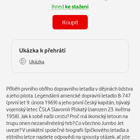
Ihned
ke stažení
Koupit
(MP3)
Některé kapitoly již máte zakoupeny.
Ukázka k přehrátí
Ukázka
Popis
Příběh prvního obřího dopravního letadla v dějinách lidstva
a jeho pilota. Legendární americké dopravní letadlo B-747
(první let 9. února 1969) a jeho první český kapitán, bývalý
vojenský letec ČSLA Slavomír Pískatý (narozen 23. května
1958). Jak k sobě našli cestu? Proč má ikonický letoun na
trupu onen nezaměnitelný hrb? Co všechno Jumbo Jet
uveze? V unikátní společné biografii špičkového letadla a
elitního letce najdete odpovědi na spousty otázek, ať jste