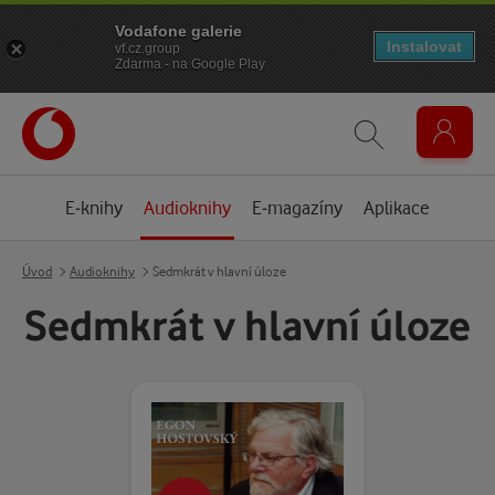
Vodafone galerie
Instalovat
vf.cz.group
Zdarma - na Google Play
E-knihy
Audioknihy
E-magazíny
Aplikace
Úvod
Audioknihy
Sedmkrát v hlavní úloze
Sedmkrát v hlavní úloze