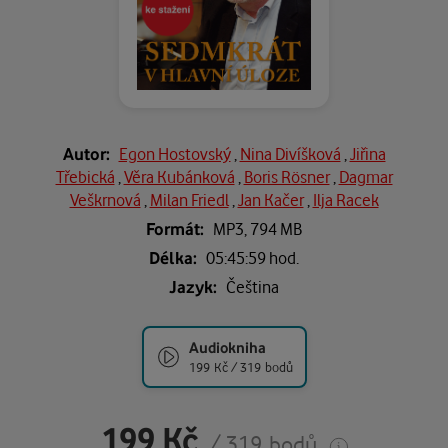
Autor:
Egon Hostovský
,
Nina Divíšková
,
Jiřina
Třebická
,
Věra Kubánková
,
Boris Rösner
,
Dagmar
Veškrnová
,
Milan Friedl
,
Jan Kačer
,
Ilja Racek
Formát:
MP3,
794 MB
Délka:
05:45:59 hod.
Jazyk:
Čeština
Audiokniha
199 Kč / 319 bodů
199 Kč
/ 319 bodů