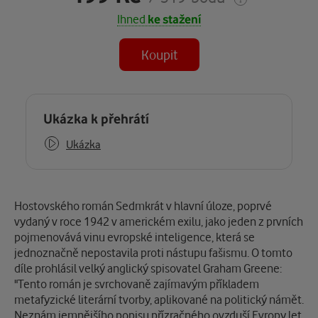
Ihned
ke stažení
Koupit
Některé kapitoly již máte zakoupeny.
Ukázka k přehrátí
Ukázka
Popis
Hostovského román Sedmkrát v hlavní úloze, poprvé
vydaný v roce 1942 v americkém exilu, jako jeden z prvních
pojmenovává vinu evropské inteligence, která se
jednoznačně nepostavila proti nástupu fašismu. O tomto
díle prohlásil velký anglický spisovatel Graham Greene:
"Tento román je svrchovaně zajímavým příkladem
metafyzické literární tvorby, aplikované na politický námět.
Neznám jemnějšího popisu přízračného ovzduší Evropy let