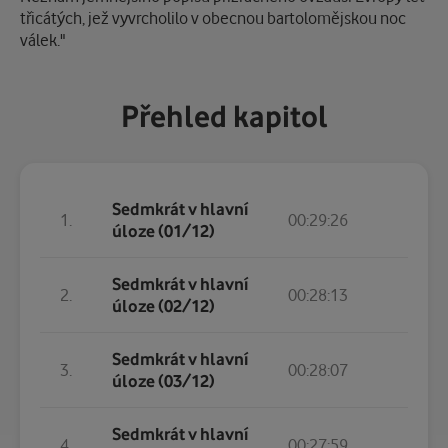
třicátých, jež vyvrcholilo v obecnou bartolomějskou noc
válek."
Přehled kapitol
Sedmkrát v hlavní
1.
00:29:26
úloze (01/12)
Sedmkrát v hlavní
2.
00:28:13
úloze (02/12)
Sedmkrát v hlavní
3.
00:28:07
úloze (03/12)
Sedmkrát v hlavní
4.
00:27:59