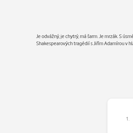
Popis
Je odvážný, je chytrý, má šarm. Je mrzák. S ú
Shakespearových tragédií s Jiřím Adamírou v hla
1.