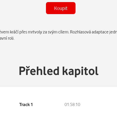
Koupit
Některé kapitoly již máte zakoupen
směvem kráčí přes mrtvoly za svým cílem. Rozhlasová adaptace jed
vní roli.
Přehled kapitol
Track 1
01:58:10