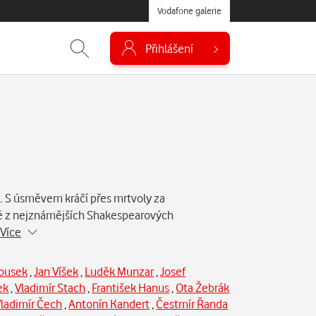
Vodafone galerie
Přihlášení
k. S úsměvem kráčí přes mrtvoly za
é z nejznámějších Shakespearových
…
Více
rousek
,
Jan Víšek
,
Luděk Munzar
,
Josef
ek
,
Vladimír Stach
,
František Hanus
,
Ota Žebrák
ladimír Čech
,
Antonín Kandert
,
Čestmír Řanda