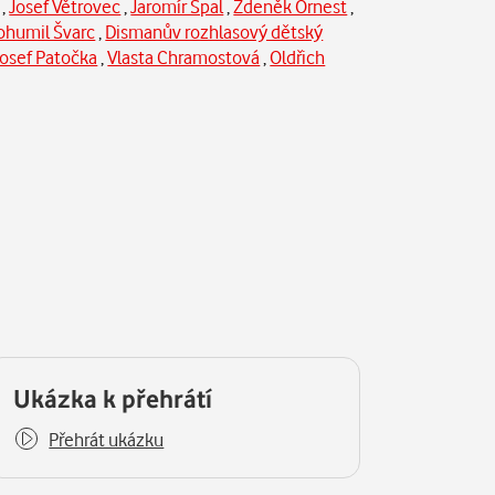
,
Josef Větrovec
,
Jaromír Spal
,
Zdeněk Ornest
,
ohumil Švarc
,
Dismanův rozhlasový dětský
Josef Patočka
,
Vlasta Chramostová
,
Oldřich
Ukázka k přehrátí
Přehrát ukázku