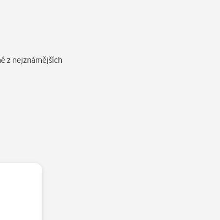
y.
né z nejznámějších