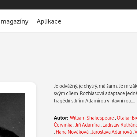
-magazíny
Aplikace
Je odvážný, je chytrý, má šarm. Je mrzá
svým cílem. Rozhlasová adaptace jedn
tragédií s Jiřím Adamírou v hlavní roli.
Autor:
William Shakespeare
,
Otakar B
Červinka
,
Jiří Adamíra
,
Ladislav Kulhán
,
Hana Nováková
,
Jaroslava Adamová
,
V