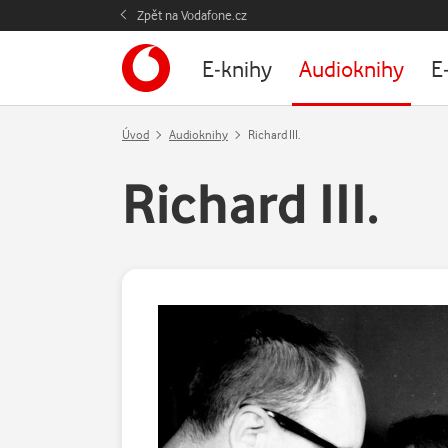
Zpět na Vodafone.cz
E-knihy
Audioknihy
E
Úvod
Audioknihy
Richard III.
Richard III.