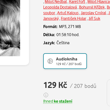
,
Miloš Nedbal
,
Karel Fořt
,
Miloš Hlavica
Leopolda Dostalová
,
Bohumil Křížek
,
B
soubor
,
Artuš Kalous
,
Jaroslav Cmíral
,
Janovský
,
František Holar
,
Jiří Suk
Formát:
MP3,
271 MB
Délka:
01:58:10 hod.
Jazyk:
Čeština
Audiokniha
129 Kč / 207 bodů
129 Kč
/ 207 bodů
Ihned
ke stažení