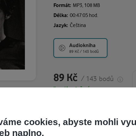
Formát:
MP3,
108 MB
Délka:
00:47:05 hod.
Jazyk:
Čeština
Audiokniha
89 Kč / 143 bodů
89 Kč
/ 143 bodů
Ihned
ke stažení
Koupit
váme cookies, abyste mohli vyu
Některé kapitoly již máte zakoupen
eb naplno.