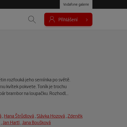
Vodafone galerie
Přihlášení
ětin rozfouká jeho semínka po světě.
mu kvítek pokvete. Toník je trochu
o pár brambor na loupačku. Rozhodl…
á
,
Hana Štrůdlová
,
Slávka Hozová
,
Zdeněk
t
,
Jan Hartl
,
Jana Boušková