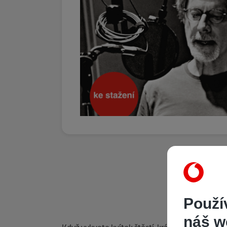
Použí
náš w