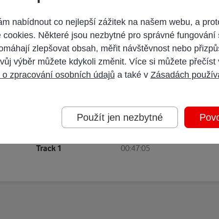
zfouká jeho semínka po světě. Kdo bude o rostlinku dobře pečovat,
ár brambor na loupačku. Rozhodl se proto vyhledat královnu květi
 nabídnout co nejlepší zážitek na našem webu, a prot
pod nosem...
cookies. Některé jsou nezbytné pro správné fungování 
omáhají zlepšovat obsah, měřit návštěvnost nebo přizpů
vůj výběr můžete kdykoli změnit. Více si můžete přečíst
 o zpracování osobních údajů
a také v
Zásadách použív
Přehled kapitol
Použít jen nezbytné
Povo
Track 1
00:47:05