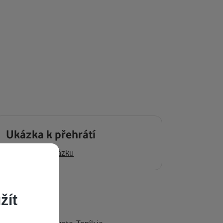
Ukázka k přehrátí
Přehrát ukázku
žít
y.