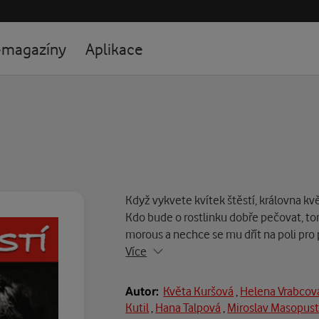
-magazíny
Aplikace
Když vykvete kvítek štěstí, královna kv
Kdo bude o rostlinku dobře pečovat, to
morous a nechce se mu dřít na poli pr
Více
Autor:
Květa Kuršová
,
Helena Vrabcov
Kutil
,
Hana Talpová
,
Miroslav Masopus