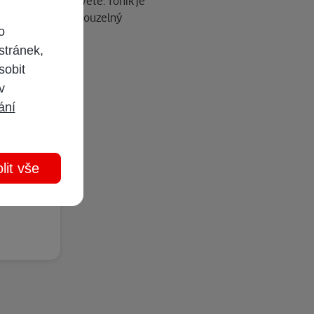
 tomu kvítek pokvete. Toník je
n a poprosit ji o kouzelný
o
stránek,
sobit
 v
ání
lit vše