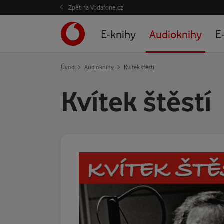
Zpět na Vodafone.cz
E-knihy
Audioknihy
E
Úvod
Audioknihy
Kvítek štěstí
Kvítek štěstí