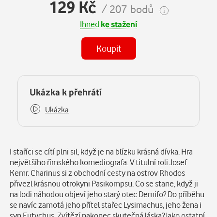
129 Kč
/ 207 bodů
Ihned
ke stažení
Koupit
Některé kapitoly již máte zakoupeny.
Ukázka k přehrátí
Ukázka
Popis
I staříci se cítí plni sil, když je na blízku krásná dívka. Hra
největšího římského komediografa. V titulní roli Josef
Kemr. Charinus si z obchodní cesty na ostrov Rhodos
přivezl krásnou otrokyni Pasikompsu. Co se stane, když ji
na lodi náhodou objeví jeho starý otec Demifo? Do příběhu
se navíc zamotá jeho přítel stařec Lysimachus, jeho žena i
syn Eutychus. Zvítězí nakonec skutečná láska?Jako ostatní