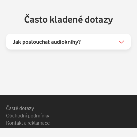
Často kladené dotazy
Jak poslouchat audioknihy?
Patička webu
Vedlejší navigace
Časté dotazy
Obchodní podmínky
Kontakt a reklamace
Ochrana soukromí