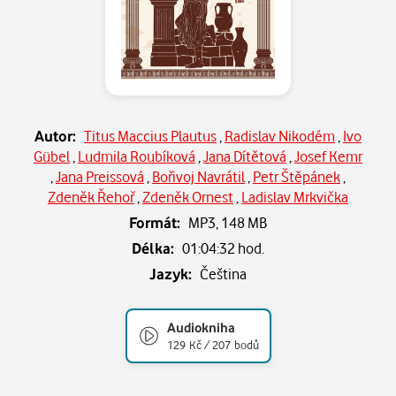
Autor:
Titus Maccius Plautus
,
Radislav Nikodém
,
Ivo
Gübel
,
Ludmila Roubíková
,
Jana Dítětová
,
Josef Kemr
,
Jana Preissová
,
Bořivoj Navrátil
,
Petr Štěpánek
,
Zdeněk Řehoř
,
Zdeněk Ornest
,
Ladislav Mrkvička
Formát:
MP3,
148 MB
Délka:
01:04:32 hod.
Jazyk:
Čeština
Audiokniha
129 Kč / 207 bodů