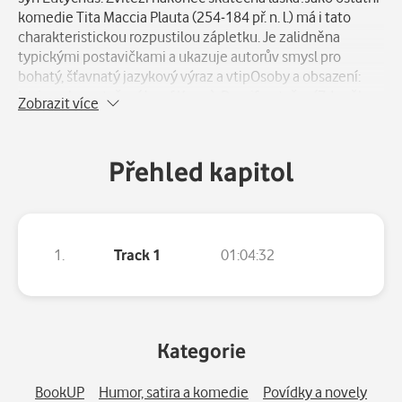
komedie Tita Maccia Plauta (254-184 př. n. l.) má i tato
charakteristickou rozpustilou zápletku. Je zalidněna
typickými postavičkami a ukazuje autorův smysl pro
bohatý, šťavnatý jazykový výraz a vtipOsoby a obsazení:
Lysimachus, stařec (Josef Kemr), Demifo, stařec (Zdeněk
Zobrazit více
Řehoř), Charinus, syn Demifonův (Petr Štěpánek),
Eutychus, syn Lysimachův (Ladislav Mrkvička), Pasikompsa,
otrokyně (Jana Preissová), Dorippa, žena Lysimachova (Jana
Přehled kapitol
Dítětová), Syra, její služebná (Ludmila Roubíková),
Akanthio, Charinův otrok (Bořivoj Navrátil), kuchař (Ivo
Gübel), Lorarius, otrok (Radislav Nikodém) a prolog (Zdeněk
Ornest).
1.
Track 1
01:04:32
Kategorie
BookUP
Humor, satira a komedie
Povídky a novely