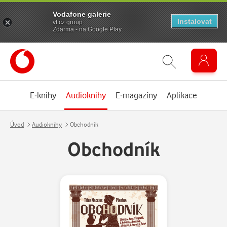
Vodafone galerie
Instalovat
vf.cz.group
Zdarma - na Google Play
E-knihy
Audioknihy
E-magazíny
Aplikace
Úvod
Audioknihy
Obchodník
Obchodník