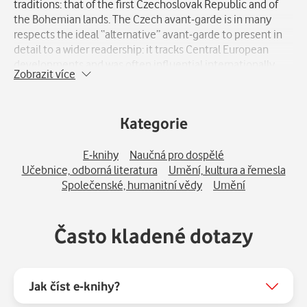
traditions: that of the first Czechoslovak Republic and of
the Bohemian lands. The Czech avant-garde is in many
respects the ideal “alternative” avant-garde to present in
detail to a wider readership: it tracks Central European
developments and was often influential internationally
Zobrazit více
while being deeply ingrained in particular cultural
dynamics that produced original forms. This volume
returns interwar Czech avant-garde writings to their place
Kategorie
as a firmly embedded component of the European avant-
garde. This volume should be on hand to every scholar or
reader interested in avant-garde art.
E-knihy
Naučná pro dospělé
Učebnice, odborná literatura
Umění, kultura a řemesla
Společenské, humanitní vědy
Umění
Často kladené dotazy
Jak číst e-knihy?