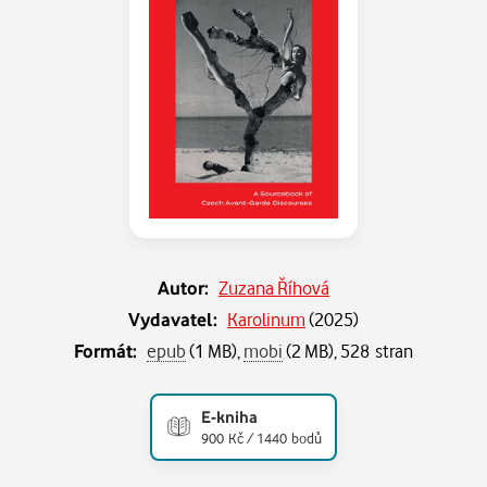
Autor:
Zuzana Říhová
Vydavatel:
Karolinum
(
2025
)
Formát:
epub
(1 MB),
mobi
(2 MB), 528 stran
E-kniha
900 Kč / 1440 bodů