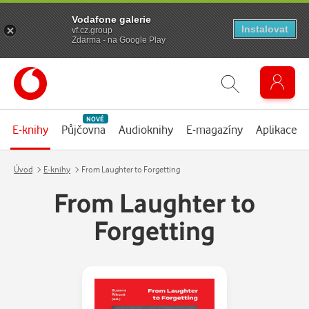
Vodafone galerie
Instalovat
vf.cz.group
Zdarma - na Google Play
NOVÉ
E-knihy
Půjčovna
Audioknihy
E-magazíny
Aplikace
Úvod
E-knihy
From Laughter to Forgetting
From Laughter to
Forgetting