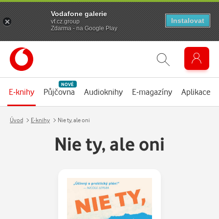
Vodafone galerie
Instalovat
vf.cz.group
Zdarma - na Google Play
NOVÉ
E-knihy
Půjčovna
Audioknihy
E-magazíny
Aplikace
Úvod
E-knihy
Nie ty, ale oni
Nie ty, ale oni