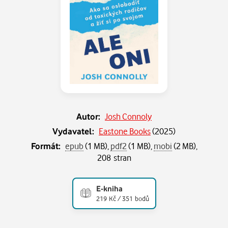
Autor:
Josh Connoly
Vydavatel:
Eastone Books
(
2025
)
Formát:
epub
(1 MB),
pdf2
(1 MB),
mobi
(2 MB),
208 stran
E-kniha
219 Kč / 351 bodů