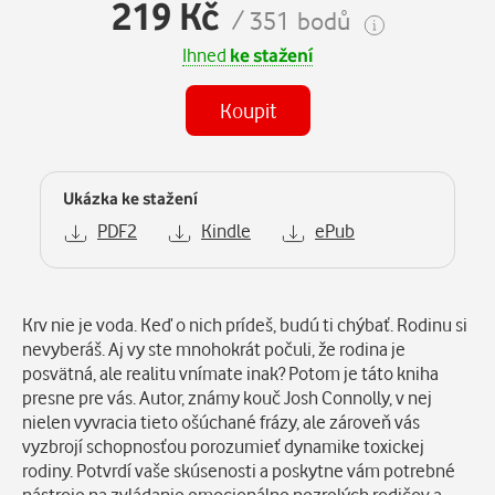
219 Kč
/ 351 bodů
Ihned
ke stažení
Koupit
Ukázka ke stažení
PDF2
Kindle
ePub
Popis
Krv nie je voda. Keď o nich prídeš, budú ti chýbať. Rodinu si
nevyberáš. Aj vy ste mnohokrát počuli, že rodina je
posvätná, ale realitu vnímate inak? Potom je táto kniha
presne pre vás. Autor, známy kouč Josh Connolly, v nej
nielen vyvracia tieto ošúchané frázy, ale zároveň vás
vyzbrojí schopnosťou porozumieť dynamike toxickej
rodiny. Potvrdí vaše skúsenosti a poskytne vám potrebné
nástroje na zvládanie emocionálne nezrelých rodičov a