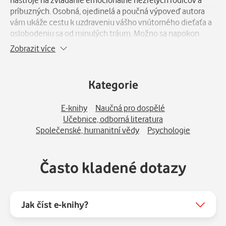
príbuzných. Osobná, ojedinelá a poučná výpoveď autora
vám ukáže cestu k uzdraveniu vášho vnútorného dieťaťa a
oslobodeniu sa od minulých tráum. Možno sa napokon
rozhodnete, že so svojimi toxickými príbuznými nebudete
Zobrazit více
vôbec v kontakte, alebo si stanovíte nové hranice, či
začnete znovu vyhľadávať ľudí s rovnakou krvnou
skupinou. Nech už sa rozhodnete tak, alebo onak, táto
Kategorie
kniha vám pomôže odlepiť sa z miesta a vylízať sa z
najväčších rán.
E-knihy
Naučná pro dospělé
Učebnice, odborná literatura
Společenské, humanitní vědy
Psychologie
Často kladené dotazy
Jak číst e-knihy?