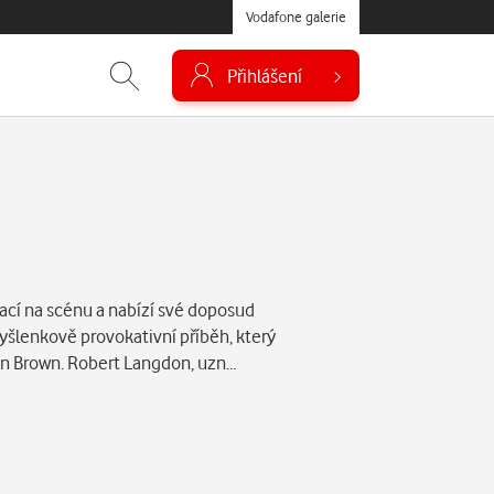
Vodafone galerie
Přihlášení
rací na scénu a nabízí své doposud
myšlenkově provokativní příběh, který
Dan Brown. Robert Langdon, uzn…