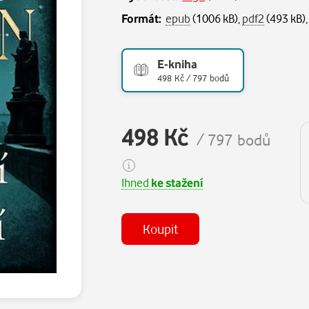
Formát:
epub
(1006 kB),
pdf2
(493 kB)
E-kniha
498 Kč / 797 bodů
498 Kč
/ 797 bodů
Ihned
ke stažení
Koupit