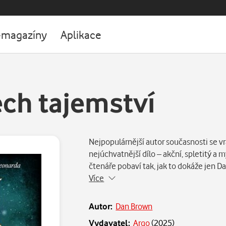
-magazíny
Aplikace
ech tajemství
Nejpopulárnější autor současnosti se v
nejúchvatnější dílo – akční, spletitý a 
čtenáře pobaví tak, jak to dokáže jen 
Více
Autor:
Dan Brown
Vydavatel:
Argo
(
2025
)