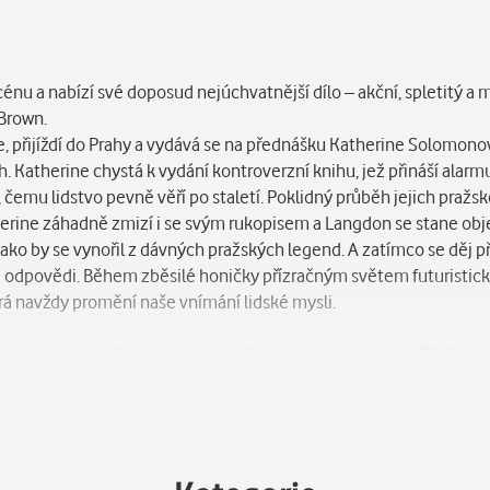
cénu a nabízí své doposud nejúchvatnější dílo – akční, spletitý a
 Brown.
 přijíždí do Prahy a vydává se na přednášku Katherine Solomonov
. Katherine chystá k vydání kontroverzní knihu, jež přináší alarm
 čemu lidstvo pevně věří po staletí. Poklidný průběh jejich pražs
atherine záhadně zmizí i se svým rukopisem a Langdon se stane 
ako by se vynořil z dávných pražských legend. A zatímco se děj p
é odpovědi. Během zběsilé honičky přízračným světem futuristick
erá navždy promění naše vnímání lidské mysli.
cénu a nabízí akční, spletitý a myšlenkově provokativní příběh, kt