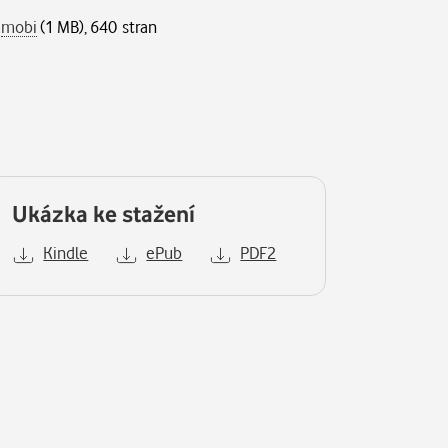
,
mobi
(1 MB), 640 stran
Ukázka ke stažení
Kindle
ePub
PDF2