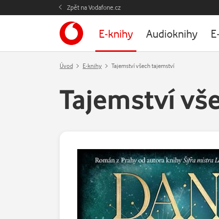
Zpět na Vodafone.cz
E-knihy
Audioknihy
E
Úvod
E-knihy
Tajemství všech tajemství
Tajemství vš