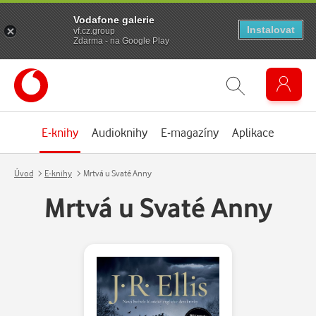
Vodafone galerie
Instalovat
vf.cz.group
Zdarma - na Google Play
E-knihy
Audioknihy
E-magazíny
Aplikace
Úvod
E-knihy
Mrtvá u Svaté Anny
Mrtvá u Svaté Anny