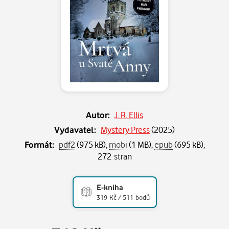
Autor:
J. R. Ellis
Vydavatel:
Mystery Press
(
2025
)
Formát:
pdf2
(975 kB),
mobi
(1 MB),
epub
(695 kB),
272 stran
E-kniha
319 Kč / 511 bodů