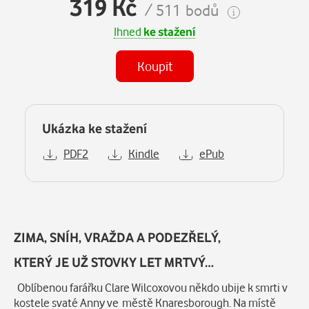
319 Kč
/ 511 bodů
Ihned
ke stažení
Koupit
Ukázka ke stažení
PDF2
Kindle
ePub
Popis
ZIMA, SNÍH, VRAŽDA A PODEZŘELÝ,
KTERÝ JE UŽ STOVKY LET MRTVÝ…
Oblíbenou farářku Clare Wilcoxovou někdo ubije k smrti v
kostele svaté Anny ve městě Knaresborough. Na místě