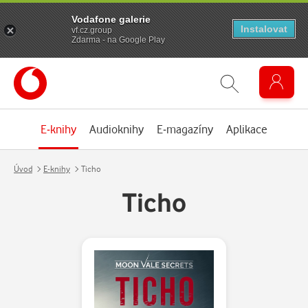
Vodafone galerie
Instalovat
vf.cz.group
Zdarma - na Google Play
E-knihy
Audioknihy
E-magazíny
Aplikace
Úvod
E-knihy
Ticho
Ticho