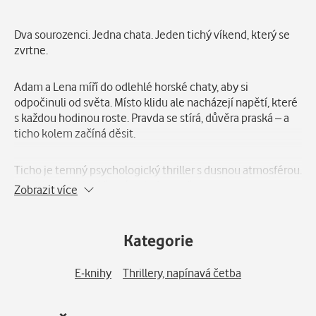
Popis
Dva sourozenci. Jedna chata. Jeden tichý víkend, který se
zvrtne.
Adam a Lena míří do odlehlé horské chaty, aby si
odpočinuli od světa. Místo klidu ale nacházejí napětí, které
s každou hodinou roste. Pravda se stírá, důvěra praská – a
ticho kolem začíná děsit.
Ticho je temný psychologický thriller s dusnou atmosférou.
Krátké, intenzivní čtení na jeden večer.
Zobrazit více
První příběh ze série Moon Vale Secrets.
Kategorie
E-knihy
Thrillery, napínavá četba