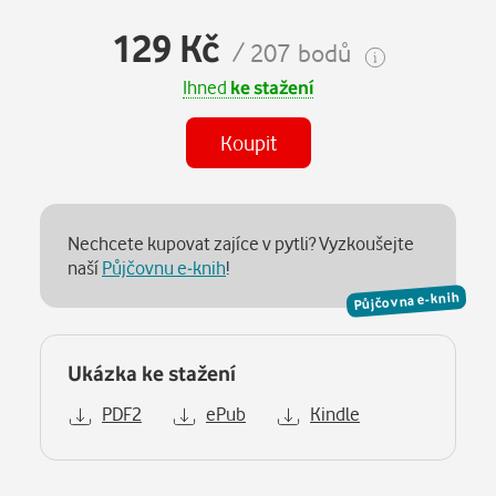
129 Kč
/ 207 bodů
Ihned
ke stažení
Koupit
Nechcete kupovat zajíce v pytli? Vyzkoušejte
naší
Půjčovnu e-knih
!
Půjčovna e-knih
Ukázka ke stažení
PDF2
ePub
Kindle