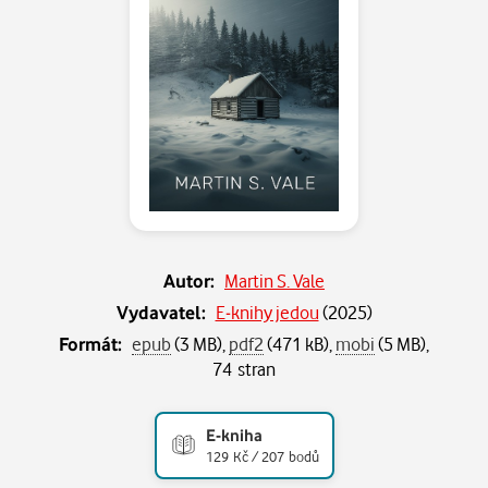
Autor:
Martin S. Vale
Vydavatel:
E-knihy jedou
(
2025
)
Formát:
epub
(3 MB),
pdf2
(471 kB),
mobi
(5 MB),
74 stran
E-kniha
129 Kč / 207 bodů