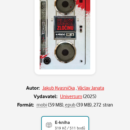
Autor:
Jakub Kvasnička
,
Václav Janata
Vydavatel:
Universum
(
2025
)
Formát:
mobi
(59 MB),
epub
(39 MB), 272 stran
E-kniha
319 Kč / 511 bodů