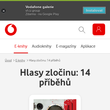
Vodafone galerie
Instalovat
vf.cz.group
Zdarma - na Google Play
E-knihy
Audioknihy
E-magazíny
Aplikace
Úvod
E-knihy
Hlasy zločinu: 14 příběhů
Hlasy zločinu: 14
příběhů