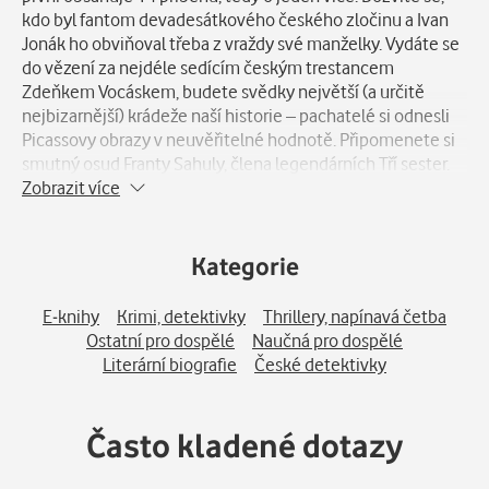
kdo byl fantom devadesátkového českého zločinu a Ivan
Jonák ho obviňoval třeba z vraždy své manželky. Vydáte se
do vězení za nejdéle sedícím českým trestancem
Zdeňkem Vocáskem, budete svědky největší (a určitě
nejbizarnější) krádeže naší historie – pachatelé si odnesli
Picassovy obrazy v neuvěřitelné hodnotě. Připomenete si
smutný osud Franty Sahuly, člena legendárních Tří sester.
Podíváte se do hlavy jednoho z nejhorších masových vrahů
Zobrazit více
Zdeňka Konopky, šíleného střelce Ctirada Vitáska, kata z
orlického gangu Ludvíka Černého, podivného Američana
Kevina Dahlgrena nebo vraha z úřadu práce Jiřího Dvořáka,
Kategorie
který nenáviděl ženy. Dozvíte se o absurdních
systémových pochybeních, kvůli kterým bylo umožněno
E-knihy
Krimi, detektivky
Thrillery, napínavá četba
zabíjet. A nahlédnete třeba i do neuvěřitelného světa
Ostatní pro dospělé
Naučná pro dospělé
Viktora Koženého, který nejspíš okradl i někoho z vaší
Literární biografie
České detektivky
rodiny.
Často kladené dotazy