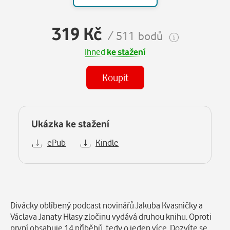
319 Kč
/ 511 bodů
Ihned
ke stažení
Koupit
Ukázka ke stažení
ePub
Kindle
Popis
Divácky oblíbený podcast novinářů Jakuba Kvasničky a
Václava Janaty Hlasy zločinu vydává druhou knihu. Oproti
první obsahuje 14 příběhů, tedy o jeden více. Dozvíte se,