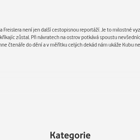
reislera není jen další cestopisnou reportáží. Je to milostné vyz
kříkajíc zůstal. Při návratech na ostrov potkává spoustu nevšedníc
e čtenáře do dění a v měřítku celých dekád nám ukáže Kubu nejen
 spolupracovník Deníku N a serveru Seznam Zprávy. Vystudoval ž
átech jako dopisovatel Lidových novin. Předtím pracoval v MF Dnes
casu, kde pracoval pro řadu amerických médií jako Miami Herald,
tky zemí v Jižní Americe, Asii a Africe.
Kategorie