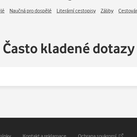
ragédii pohádkového ostrova. Ostrova nikdy nekončící Beznaděje
ckého, uniformovaného Stvořitele toho všeho – Fidela. Věrného. P
ělé
Naučná pro dospělé
Literární cestopisy
Záliby
Cestová
ící dceru, zda bych ji nemohl vzít na nosič kola a odvézt do Evrop
cházející do čiré – světové – literatury; možná přijde i Hemingwa
strovem i širokým okruhem přátel. Nejryzejší profesionalita. Kub
er). Ale vždycky vstanou noví bojovníci! Havana. Caracas. Moskv
Často kladené dotazy
mínky
Kontakt a reklamace
Ochrana soukromí