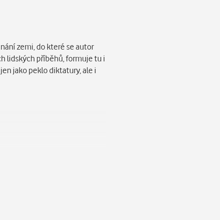
nání zemi, do které se autor
h lidských příběhů, formuje tu i
 jako peklo diktatury, ale i
urnalistiku na newyorské Hunter
 a rok strávil na Tchaj-wanu.
 Christian Science Monitor a