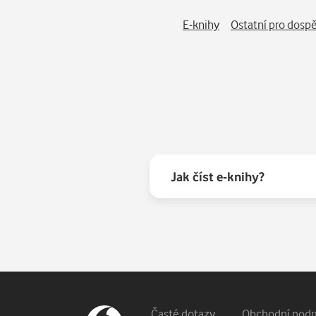
„V příbězích (ne)obyčejných Kubánců poznáte t
i bezmocný, o to zuřivější vztek na charismati
E-knihy
Ostatní pro dosp
haciendy mi jedna rodina přivedla svou dospívaj
obsah je úžasný styl knihy. Reportáž, často pře
zasvěcenost daná letitou osobní zkušeností s o
dnešek. Fidel už je v Pánu (snad jménem Lucif
Kniha na jedno nadechnutí.“
Tomáš Hanák, herec a hospodský
Jak číst e-knihy?
Časté dotazy
Obchodní pod