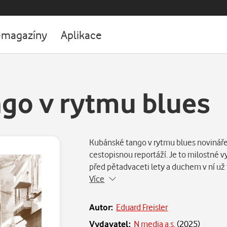
-magazíny
Aplikace
go v rytmu blues
Kubánské tango v rytmu blues novináře 
cestopisnou reportáží. Je to milostné v
před pětadvaceti lety a duchem v ní už t
Více
Autor:
Eduard Freisler
Vydavatel:
N media a.s.
(
2025
)