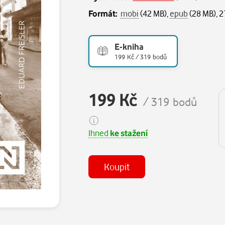
Formát:
mobi
(42 MB),
epub
(28 MB), 2
E-kniha
199 Kč / 319 bodů
199 Kč
/ 319 bodů
Ihned
ke stažení
Koupit