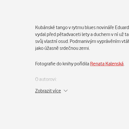
Popis
Kubánské tango v rytmu blues novináře Eduarda F
vydal před pětadvaceti lety a duchem v ní už ta
svůj vlastní osud. Podmanivým vyprávěním vtáhn
jako úžasně srdečnou zemi.
Fotografie do knihy pořídila
Renata Kalenská
.
O autorovi:
Zobrazit více
Novinář, komentátor Českého rozhlasu, externí
College. Přes deset let působil ve Spojených st
Mezi lety 2018 a 2020 žil ve venezuelském Cara
Daily Beast. V posledních letech procestoval desí