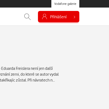
Vodafone galerie
Přihlášení
Eduarda Freislera není jen další
yznání zemi, do které se autor vydal
akříkajíc zůstal. Při návratech n…