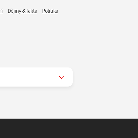
! Smutné čtení, které přinese
ár kilometrů od jeho rodné
ní
Dějiny & fakta
Politika
y... Náplastí na neradostný
y. Autorova ohromující
ánské tango je poučné i pro
a. Budap… Nechme toho.