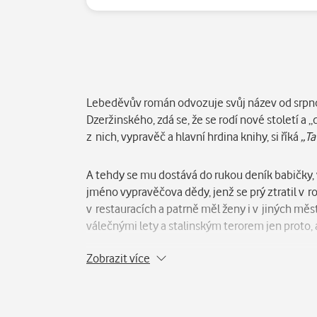
Popis
Lebeděvův román odvozuje svůj název od srpnov
Dzeržinského, zdá se, že se rodí nové století a
z nich, vypravěč a hlavní hrdina knihy, si říká
„Ta
A tehdy se mu dostává do rukou deník babičky, v
jméno vypravěčova dědy, jenž se prý ztratil v ro
v restauracích a patrně měl ženy i v jiných mě
válečnými lety a stalinským terorem jen proto, a
Zobrazit více
Vypravěč začíná pátrat po stopách ztraceného 
svazu. Jeho hledání mu přinese navíc i zvláštní 
alespoň jejich hroby. Při svých dobrodružných
svazu, hledá hroby uprchlých vězňů ve stepích 