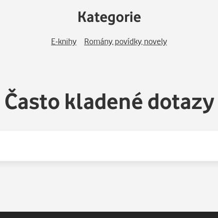
ývalým vězeňským dozorcem, dostává se do vojenské márnice blí
Kategorie
ází o iluze. Do prezidentského křesla se dostává někdejší agent 
E-knihy
Romány, povídky, novely
ejí předchůdci. „
Kde byl ten moment, od něhož už nebylo návra
 Socha byla stržena, ale železný Felix neopustil Lubjanku, stál 
Často kladené dotazy