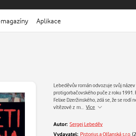
-magazíny
Aplikace
Lebeděvův román odvozuje svůj název 
protigorbačovského puče z roku 1991. 
Felixe Dzeržinského, zdá se, že se rodí n
vítězové z m…
Více
Autor:
Sergej Lebeděv
Vydavatel:
Pistorius a Olšanská s.r.o.
(