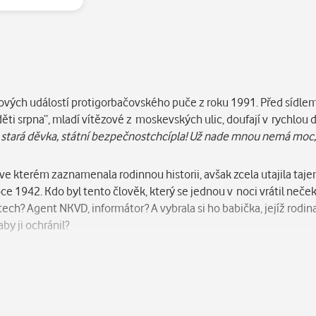
ých událostí protigorbačovského puče z roku 1991. Před sídlem 
 „děti srpna“, mladí vítězové z moskevských ulic, doufají v rychlo
 stará děvka, státní bezpečnostchcípla! Už nade mnou nemá moc
e kterém zaznamenala rodinnou historii, avšak zcela utajila taje
ce 1942. Kdo byl tento člověk, který se jednou v noci vrátil nečeka
stech? Agent NKVD, informátor? A vybrala si ho babička, jejíž rod
by ji ochránil?
předka a rozmotávat spletité klubko rodinných vztahů i tragický
obživu: nechává se najímat lidmi, jejichž příbuzní zmizeli v gulagu,
 cestách používá falešné dokumenty a dostává se na nejrůznější 
Kazachstánu, v Karélii objeví obludnou komunitu tuláků, mentáln