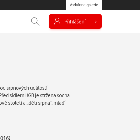
Vodafone galerie
Přihlášení
od srpnových událostí
Před sídlem KGB je stržena socha
ové století a „děti srpna“, mladí
2016
)