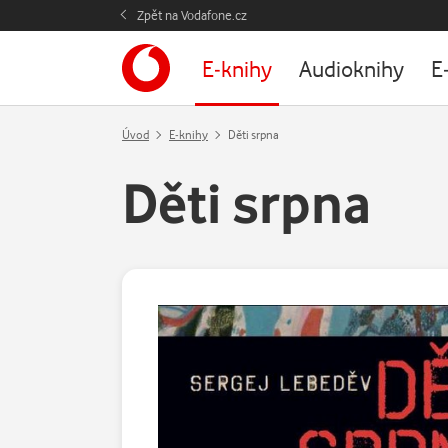
Zpět na Vodafone.cz
E-knihy
Audioknihy
E
Úvod
E-knihy
Děti srpna
Děti srpna