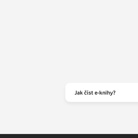
udržovaných ve strachu za ostnatým drátem b
A spolu s ostatními dětmi srpna postupně přich
nová tajná bezpečnost, o nic méně hrozivá než j
mrazivou odpověď:
„Takový moment neexistoval.
vrátila a my v ní musíme žít.
“
Jak číst e-knihy?