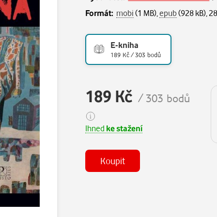
Formát:
mobi
(1 MB),
epub
(928 kB), 2
E-kniha
189 Kč / 303 bodů
189 Kč
/ 303 bodů
Ihned
ke stažení
Koupit