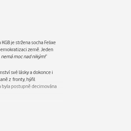
KGB je stržena socha Felixe
u demokratizaci země. Jeden
, nemá moc nad nikým!
“
mství své lásky a dokonce i
ně z fronty, hýřil
ina byla postupně decimována
ch dějin bývalého Sovětského
 aby našel jejich stopy či
místa bývalého Sovětského
ě retardovaných lidí a psů,