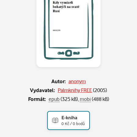
Autor:
anonym
Vydavatel:
Palmknihy FREE
(
2005
)
Formát:
epub
(325 kB),
mobi
(488 kB)
E-kniha
0 Kč / 0 bodů