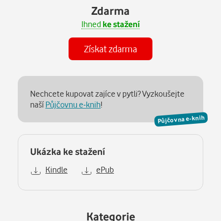
Zdarma
Ihned
ke stažení
Získat zdarma
Nechcete kupovat zajíce v pytli? Vyzkoušejte
naší
Půjčovnu e-knih
!
Půjčovna e-knih
Ukázka ke stažení
Kindle
ePub
Kategorie