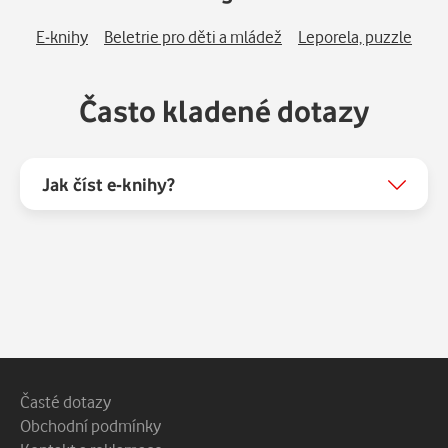
E-knihy
Beletrie pro děti a mládež
Leporela, puzzle
Často kladené dotazy
Jak číst e-knihy?
Patička webu
Vedlejší navigace
Časté dotazy
Obchodní podmínky