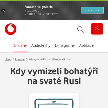
Vodafone galerie
Instalovat
vf.cz.group
Zdarma - na Google Play
E-knihy
Audioknihy
E-magazíny
Aplikace
Úvod
E-knihy
Kdy vymizeli bohatýři na svaté Rusi
Kdy vymizeli bohatýři
na svaté Rusi