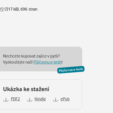
f2
(317 kB), 696 stran
Nechcete kupovat zajíce v pytli?
Vyzkoušejte naší
Půjčovnu e-knih
!
Půjčovna e-knih
Ukázka ke stažení
PDF2
Kindle
ePub