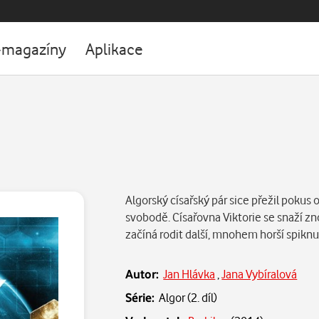
-magazíny
Aplikace
Algorský císařský pár sice přežil pokus o
svobodě. Císařovna Viktorie se snaží zno
začíná rodit další, mnohem horší spikn
Autor:
Jan Hlávka
,
Jana Vybíralová
Série:
Algor (2. díl)