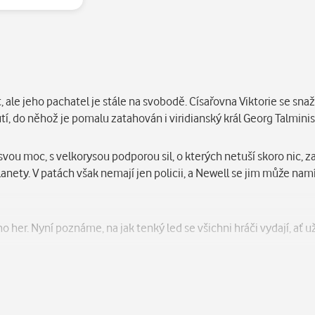
, ale jeho pachatel je stále na svobodě. Císařovna Viktorie se snaž
tí, do něhož je pomalu zatahován i viridianský král Georg Talminis
ou moc, s velkorysou podporou sil, o kterých netuší skoro nic, z
planety. V patách však nemají jen policii, a Newell se jim může 
her. Nyní poznáme, na jak tenký led se všichni hráči vydají, ať už c