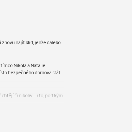
í znovu najít klid, jenže daleko
.
atímco Nikola a Natalie
namísto bezpečného domova stát
htějí či nikoliv – i to, pod kým