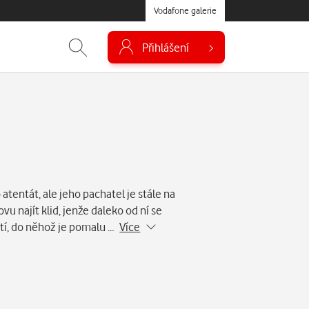
Vodafone galerie
Přihlášení
 atentát, ale jeho pachatel je stále na
vu najít klid, jenže daleko od ní se
utí, do něhož je pomalu …
Více