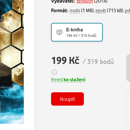
Vydavatel:
Brokilon
(
2014
)
Formát:
mobi
(1 MB),
epub
(715 kB),
pd
E-kniha
199 Kč / 319 bodů
199 Kč
/ 319 bodů
Ihned
ke stažení
Koupit