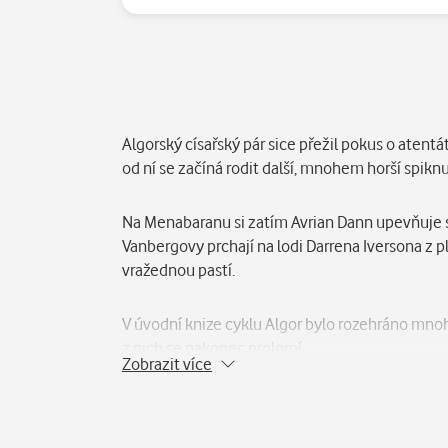
Popis
Algorský císařský pár sice přežil pokus o atentát
od ní se začíná rodit další, mnohem horší spiknu
Na Menabaranu si zatím Avrian Dann upevňuje sv
Vanbergovy prchají na lodi Darrena Iversona z 
vražednou pastí.
V úvodní knize cyklu Algor bylo rozehráno mnoho 
z nich se nakonec prolomí.
Zobrazit více