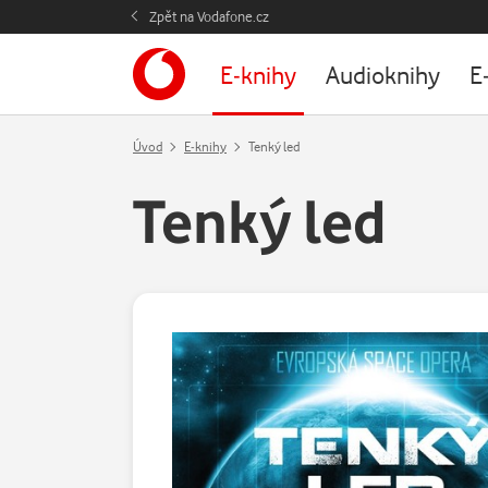
Zpět na Vodafone.cz
E-knihy
Audioknihy
E
Úvod
E-knihy
Tenký led
Tenký led