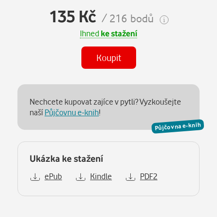
135 Kč
/ 216 bodů
Ihned
ke stažení
Koupit
Nechcete kupovat zajíce v pytli? Vyzkoušejte
naší
Půjčovnu e-knih
!
Půjčovna e-knih
Ukázka ke stažení
ePub
Kindle
PDF2