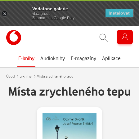
Vodafone galerie
Instalovat
vf.cz.group
Zdarma - na Google Play
E-knihy
Audioknihy
E-magazíny
Aplikace
Úvod
E-knihy
Místa zrychleného tepu
Místa zrychleného tepu