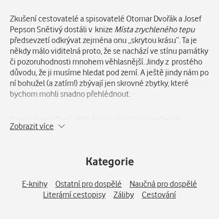
Popis
Zkušení cestovatelé a spisovatelé Otomar Dvořák a Josef
Pepson Snětivý dostáli v knize
Místa zrychleného tepu
předsevzetí odkrývat zejména onu „skrytou krásu“. Ta je
někdy málo viditelná proto, že se nachází ve stínu památky
či pozoruhodnosti mnohem věhlasnější. Jindy z prostého
důvodu, že ji musíme hledat pod zemí. A ještě jindy nám po
ní bohužel (a zatím!) zbývají jen skrovné zbytky, které
bychom mohli snadno přehlédnout.
Sami k tomu říkají: „Právě taková místa si podle nás
Zobrazit více
zaslouží pozornost – nejen proto, že jim zatím nebyla
věnována; ale hlavně jsou nádherná a výjimečná.
Kategorie
Druhým kritériem výběru byl náš subjektivní pocit, že jsme
v lokalitě, která na nás obzvlášť silně působí. Ať už
E-knihy
Ostatní pro dospělé
Naučná pro dospělé
malebností, nebo něčím, co jinde nenajdeme, jindy zase
Literární cestopisy
Záliby
Cestování
unikátním rázem… a někdy i temnými stránkami zdejších
historických událostí. Náš tep citelně zrychlil.