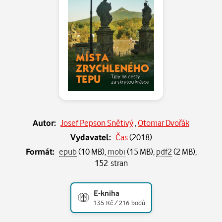
Autor:
Josef Pepson Snětivý
,
Otomar Dvořák
Vydavatel:
Čas
(
2018
)
Formát:
epub
(10 MB),
mobi
(15 MB),
pdf2
(2 MB),
152 stran
E-kniha
135 Kč / 216 bodů