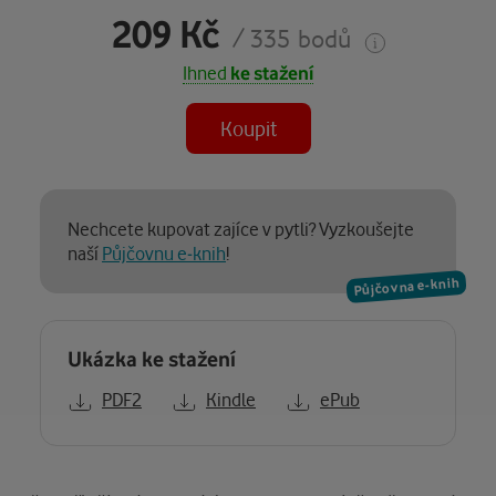
209 Kč
/ 335 bodů
Ihned
ke stažení
Koupit
Nechcete kupovat zajíce v pytli? Vyzkoušejte
naší
Půjčovnu e-knih
!
Půjčovna e-knih
Ukázka ke stažení
PDF2
Kindle
ePub