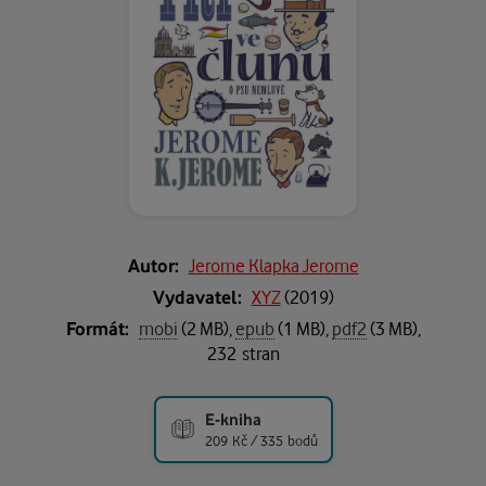
Autor:
Jerome Klapka Jerome
Vydavatel:
XYZ
(
2019
)
Formát:
mobi
(2 MB),
epub
(1 MB),
pdf2
(3 MB),
232 stran
E-kniha
209 Kč / 335 bodů