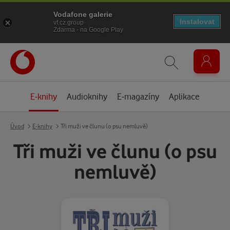
Vodafone galerie
Instalovat
vf.cz.group
Zdarma - na Google Play
E-knihy
Audioknihy
E-magazíny
Aplikace
Úvod
E-knihy
Tři muži ve člunu (o psu nemluvě)
Tři muži ve člunu (o psu
nemluvě)