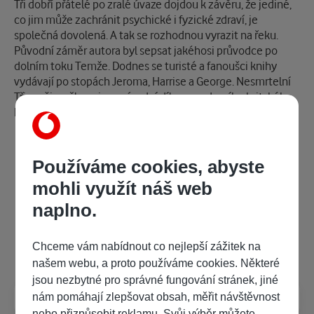
Popis
Tři dobří přátelé po zralé úvaze dojdou k závěru, že jediné,
co jim může zachránit psychické i fyzické zdraví, je
společná dovolená. A tak se rozhodnou vyrazit na řeku.
Původní záměr autora byl sepsat jakéhosi průvodce po
dolním toku Temže. Dodnes se turisté a fanoušci knihy
vydávají po stopách Jeroma, Harrise a George. Nesmrtelní
Tři muži ve člunu jsou zásadní dílem moderního britského
humoru.
Kategorie
Používáme cookies, abyste
mohli využít náš web
E-knihy
Romány, povídky, novely
naplno.
Často kladené dotazy
Chceme vám nabídnout co nejlepší zážitek na
našem webu, a proto používáme cookies. Některé
jsou nezbytné pro správné fungování stránek, jiné
Jak číst e-knihy?
nám pomáhají zlepšovat obsah, měřit návštěvnost
nebo přizpůsobit reklamu. Svůj výběr můžete