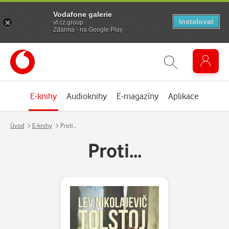
Vodafone galerie
Instalovat
vf.cz.group
Zdarma - na Google Play
E-knihy
Audioknihy
E-magazíny
Aplikace
Úvod
E-knihy
Proti...
Proti...