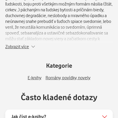
ľudskosti, boju proti všetkým možným formám násilia (štát,
cirkev...) páchaným na ľudskej bytosti a príčinám biedy,
duchovnej degradácie, neslobody a mravného úpadku a
neúnavnej snahe prebudiť v ľuďoch spiace svedomie, lebo
veril, že neustála komunikácia so svedomím, úprimná
spoveď, sebaanalýza a ustavičné sebazdokonaľovanie sa
môžu stať základom novej viery a začiatkom cesty k
Božiemu kráľovstvu na zemi.
Zobrazit více
Kategorie
E-knihy
Romány, povídky, novely
Často kladené dotazy
Jak číst e-knihy?