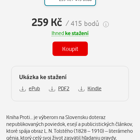
259 Kč
/ 415 bodů
Ihned
ke stažení
Koupit
Ukázka ke stažení
ePub
PDF2
Kindle
Popis
Kniha Proti... je výberom na Slovensku doteraz
nepublikovaných poviedok, esejí a publicistických článkov,
ktoré spája obraz L. N. Tolstého (1828 – 1910) – literárneho
génia, ktorý celý svoj život zasvätil hľadaniu pravdy,