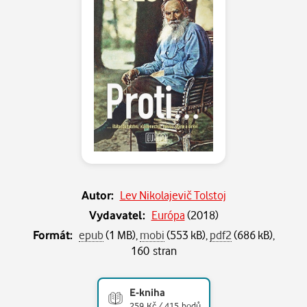
Autor:
Lev Nikolajevič Tolstoj
Vydavatel:
Európa
(
2018
)
Formát:
epub
(1 MB),
mobi
(553 kB),
pdf2
(686 kB),
160 stran
E-kniha
259 Kč / 415 bodů