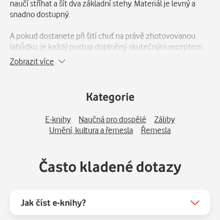
naučí stříhat a šít dva základní stehy. Materiál je levný a
snadno dostupný.
A pokud dostanete při šití chuť na právě zhotovovanou
lahůdku, je každý postup doplněný skutečným receptem.
Zatímco malá kuchařka bude šít koláče, maminka nebo
Zobrazit více
babička je upeče.
Kategorie
E-knihy
Naučná pro dospělé
Záliby
Umění, kultura a řemesla
Řemesla
Často kladené dotazy
Jak číst e-knihy?