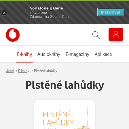
Vodafone galerie
Instalovat
vf.cz.group
Zdarma - na Google Play
E-knihy
Audioknihy
E-magazíny
Aplikace
Úvod
E-knihy
Plstěné lahůdky
Plstěné lahůdky