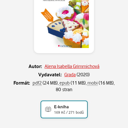
Autor:
Alena Isabella Grimmichová
Vydavatel:
Grada
(
2020
)
Formát:
pdf2
(24 MB),
epub
(11 MB),
mobi
(16 MB),
80 stran
E-kniha
169 Kč / 271 bodů