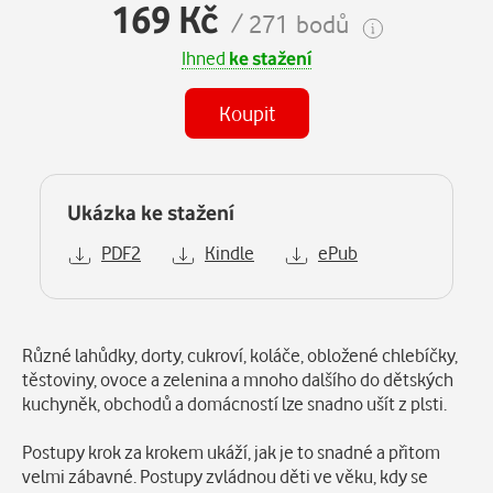
169 Kč
/ 271 bodů
Ihned
ke stažení
Koupit
Ukázka ke stažení
PDF2
Kindle
ePub
Popis
Různé lahůdky, dorty, cukroví, koláče, obložené chlebíčky,
těstoviny, ovoce a zelenina a mnoho dalšího do dětských
kuchyněk, obchodů a domácností lze snadno ušít z plsti.
Postupy krok za krokem ukáží, jak je to snadné a přitom
velmi zábavné. Postupy zvládnou děti ve věku, kdy se