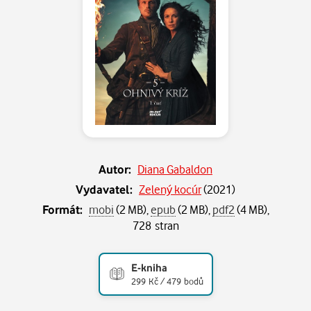
Autor:
Diana Gabaldon
Vydavatel:
Zelený kocúr
(
2021
)
Formát:
mobi
(2 MB),
epub
(2 MB),
pdf2
(4 MB),
728 stran
E-kniha
299 Kč / 479 bodů