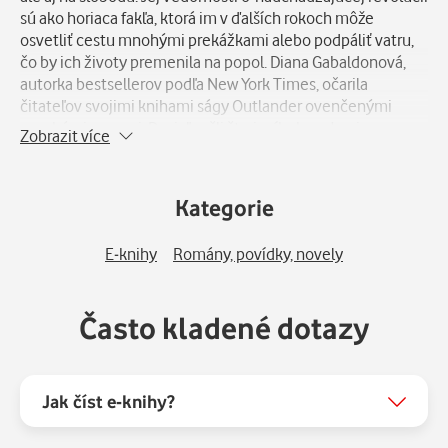
sú ako horiaca fakľa, ktorá im v ďalších rokoch môže
osvetliť cestu mnohými prekážkami alebo podpáliť vatru,
čo by ich životy premenila na popol. Diana Gabaldonová,
autorka bestsellerov podľa New York Times, očarila
čitateľov svojimi knihami ságy Outlander ovenčenými
mnohými cenami. Dosiaľ vyšli štyri príbehy o Jamiem
Zobrazit více
Fraserovi, Škótovi z 18. storočia a jeho žene, Claire
Randallovej, cestovateľke časom z 20. storočia. Diana
Gabaldonová pokračuje vo svojej úchvatnej romanci
Kategorie
nezameniteľným rozprávačským umením.
E-knihy
Romány, povídky, novely
Často kladené dotazy
Jak číst e-knihy?