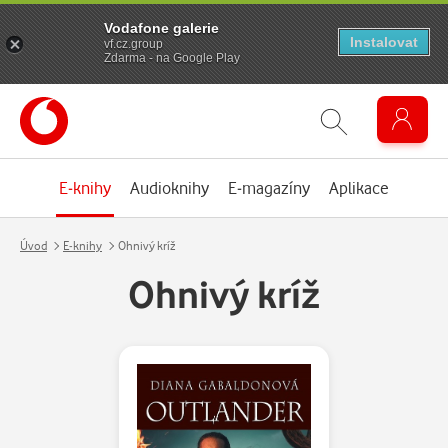
Vodafone galerie
Instalovat
vf.cz.group
Zdarma - na Google Play
E-knihy
Audioknihy
E-magazíny
Aplikace
Úvod
E-knihy
Ohnivý kríž
Ohnivý kríž