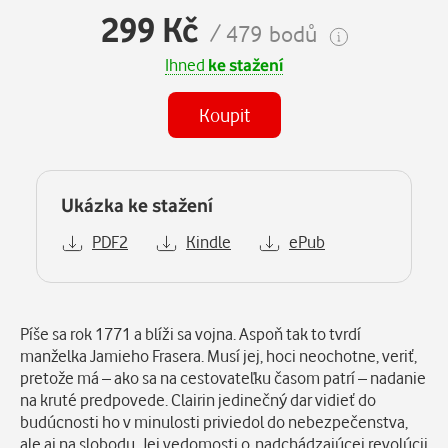
299 Kč
/ 479 bodů
Ihned
ke stažení
Koupit
Ukázka ke stažení
PDF2
Kindle
ePub
Popis
Píše sa rok 1771 a blíži sa vojna. Aspoň tak to tvrdí
manželka Jamieho Frasera. Musí jej, hoci neochotne, veriť,
pretože má – ako sa na cestovateľku časom patrí – nadanie
na kruté predpovede. Clairin jedinečný dar vidieť do
budúcnosti ho v minulosti priviedol do nebezpečenstva,
ale aj na slobodu. Jej vedomosti o nadchádzajúcej revolúcii