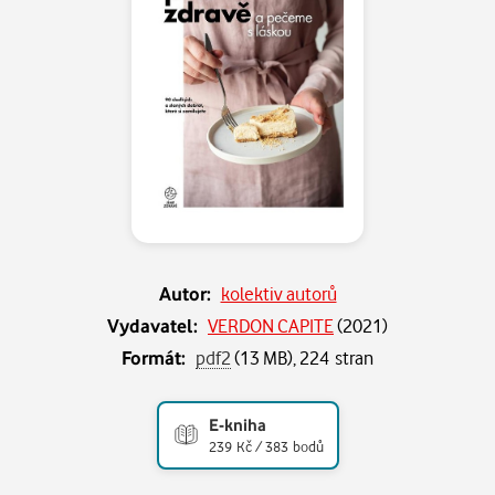
Autor:
kolektiv autorů
Vydavatel:
VERDON CAPITE
(
2021
)
Formát:
pdf2
(13 MB), 224 stran
E-kniha
239 Kč / 383 bodů