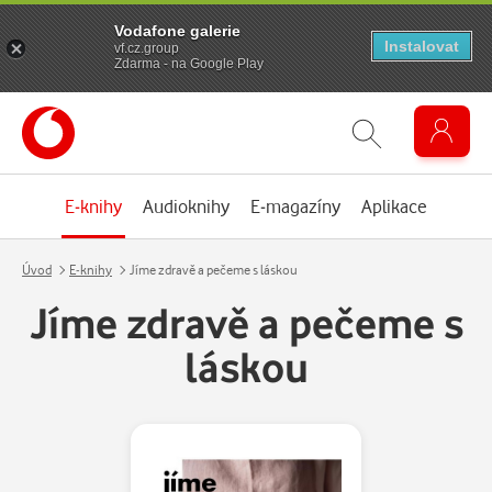
Vodafone galerie
Instalovat
vf.cz.group
Zdarma - na Google Play
E-knihy
Audioknihy
E-magazíny
Aplikace
Úvod
E-knihy
Jíme zdravě a pečeme s láskou
Jíme zdravě a pečeme s
láskou