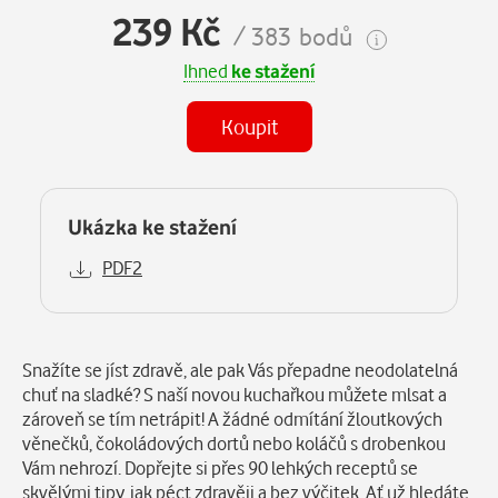
239 Kč
/ 383 bodů
Ihned
ke stažení
Koupit
Ukázka ke stažení
PDF2
Popis
Snažíte se jíst zdravě, ale pak Vás přepadne neodolatelná
chuť na sladké? S naší novou kuchařkou můžete mlsat a
zároveň se tím netrápit! A žádné odmítání žloutkových
věnečků, čokoládových dortů nebo koláčů s drobenkou
Vám nehrozí. Dopřejte si přes 90 lehkých receptů se
skvělými tipy, jak péct zdravěji a bez výčitek. Ať už hledáte