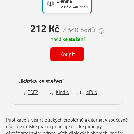
E-kniha
212 Kč / 340 bodů
212 Kč
/ 340 bodů
Ihned
ke stažení
Koupit
Ukázka ke stažení
PDF2
Kindle
ePub
Popis
Publikace si všímá etických problémů a dilemat v současné
ošetřovatelské praxi a popisuje etické principy
ošetřovatelství v jednotlivých klinických oborech, např. v