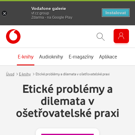
Vodafone galerie
Instalovat
vf.cz.group
Zdarma - na Google Play
E-knihy
Audioknihy
E-magazíny
Aplikace
Úvod
E-knihy
Etické problémy a dilemata v ošetřovatelské praxi
Etické problémy a
dilemata v
ošetřovatelské praxi