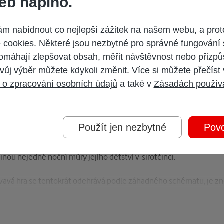
eb naplno.
 nabídnout co nejlepší zážitek na našem webu, a prot
cookies. Některé jsou nezbytné pro správné fungování 
omáhají zlepšovat obsah, měřit návštěvnost nebo přizpů
vůj výběr můžete kdykoli změnit. Více si můžete přečíst
 o zpracování osobních údajů
a také v
Zásadách použív
dstavitelnou tragédií. Speciální agentka FBI Nina Guerrerová a tý
je ještě o poznání děsivější. Existuje snad pojítko mezi touto udá
00 kilometrů dál?
Použít jen nezbytné
Povo
é narazí na stopu sériového vraha natolik zákeřného, že jeho best
očin vnímá v osobní rovině: s každým místem činu v ní znovu rezon
inou nejedné noční můry jejího dětství v sirotčinci.
 krvavá hra se tentokrát odehrává podle záhadného schématu, je z
čekaným směrem se Nina ocitá mnohem blíž vlastní nepoznané mi
lých, dávné události se kuriózní shodou náhod střetnou s přítomn