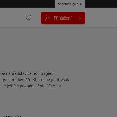
Vodafone galerie
Přihlášení
obě nepředstavitelnou tragédií.
tým profilovačů FBI, k nimž patří, však
st je ještě o poznání děsi…
Více