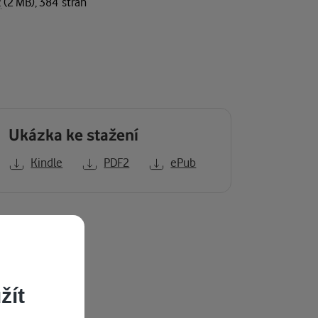
2
(2 MB), 384 stran
Ukázka ke stažení
Kindle
PDF2
ePub
žít