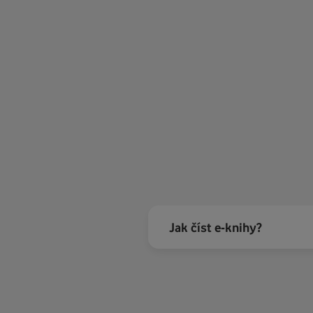
myslitelné oběti.
Jak číst e-knihy?