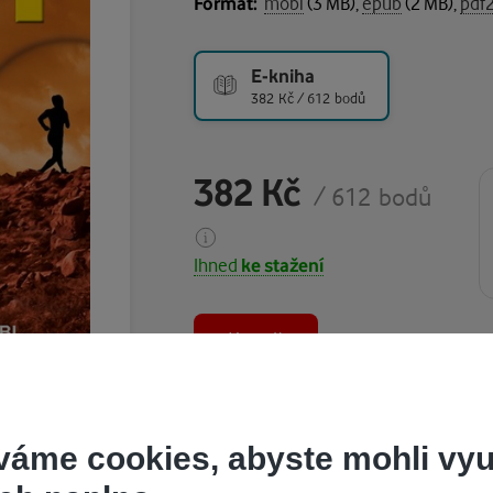
Formát:
mobi
(3 MB),
epub
(2 MB),
pdf
E-kniha
382 Kč / 612 bodů
382 Kč
/ 612 bodů
Ihned
ke stažení
Koupit
váme cookies, abyste mohli vyu