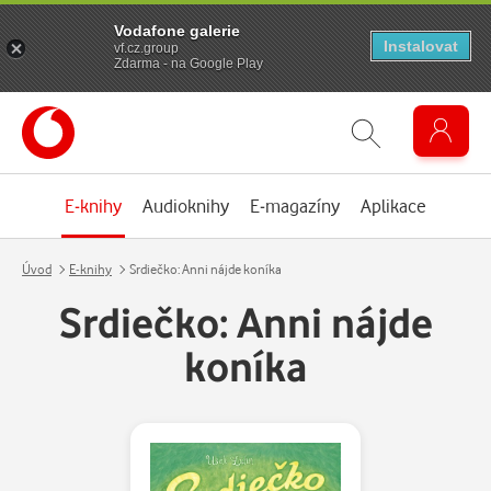
Vodafone galerie
Instalovat
vf.cz.group
Zdarma - na Google Play
E-knihy
Audioknihy
E-magazíny
Aplikace
Úvod
E-knihy
Srdiečko: Anni nájde koníka
Srdiečko: Anni nájde
koníka