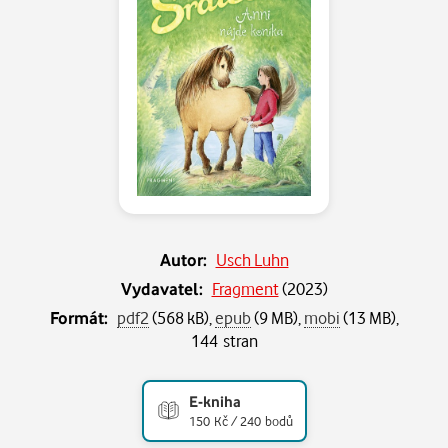
Autor:
Usch Luhn
Vydavatel:
Fragment
(
2023
)
Formát:
pdf2
(568 kB),
epub
(9 MB),
mobi
(13 MB),
144 stran
E-kniha
150 Kč / 240 bodů