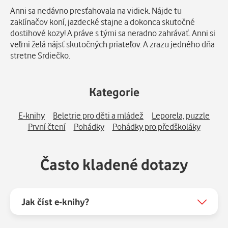
Popis
Anni sa nedávno presťahovala na vidiek. Nájde tu
zaklínačov koní, jazdecké stajne a dokonca skutočné
dostihové kozy! A práve s tými sa neradno zahrávať. Anni si
veľmi želá nájsť skutočných priateľov. A zrazu jedného dňa
stretne Srdiečko.
Kategorie
E-knihy
Beletrie pro děti a mládež
Leporela, puzzle
První čtení
Pohádky
Pohádky pro předškoláky
Často kladené dotazy
Jak číst e-knihy?