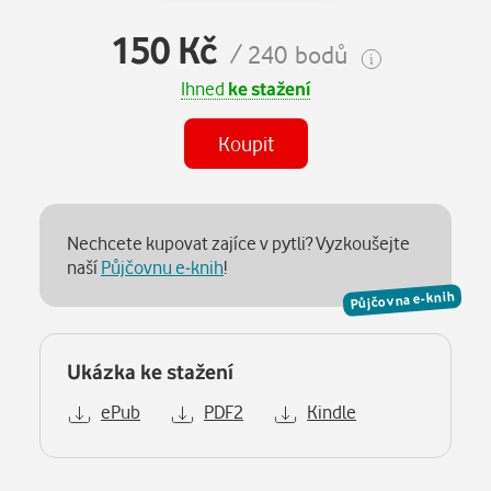
150 Kč
/ 240 bodů
Ihned
ke stažení
Koupit
Nechcete kupovat zajíce v pytli? Vyzkoušejte
naší
Půjčovnu e-knih
!
Půjčovna e-knih
Ukázka ke stažení
ePub
PDF2
Kindle