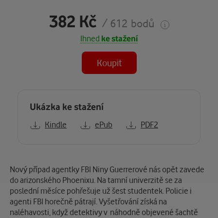
382 Kč
/ 612 bodů
Ihned
ke stažení
Koupit
Ukázka ke stažení
Kindle
ePub
PDF2
Popis
Nový případ agentky FBI Niny Guerrerové nás opět zavede
do arizonského Phoenixu. Na tamní univerzitě se za
poslední měsíce pohřešuje už šest studentek. Policie i
agenti FBI horečně pátrají. Vyšetřování získá na
naléhavosti, když detektivy v náhodně objevené šachtě