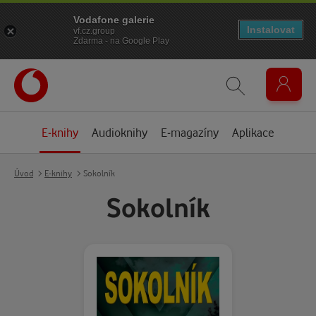
Vodafone galerie
Instalovat
vf.cz.group
Zdarma - na Google Play
E-knihy
Audioknihy
E-magazíny
Aplikace
Úvod
E-knihy
Sokolník
Sokolník