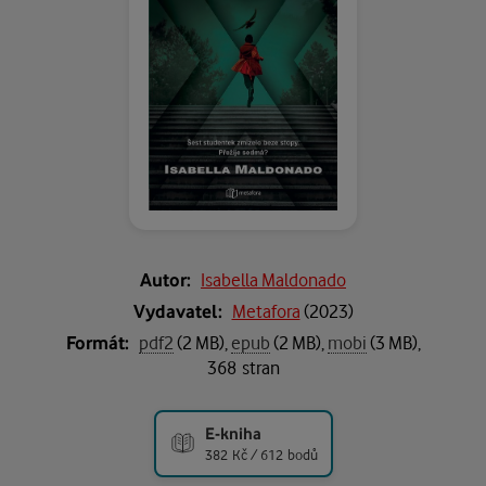
Autor:
Isabella Maldonado
Vydavatel:
Metafora
(
2023
)
Formát:
pdf2
(2 MB),
epub
(2 MB),
mobi
(3 MB),
368 stran
E-kniha
382 Kč / 612 bodů