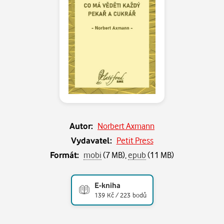
Autor:
Norbert Axmann
Vydavatel:
Petit Press
Formát:
mobi
(7 MB),
epub
(11 MB)
E-kniha
139 Kč / 223 bodů