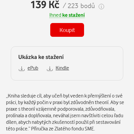
139 Kč
/ 223 bodů
Ihned
ke stažení
Koupit
Ukázka ke stažení
ePub
Kindle
Popis
„Kniha sleduje cíl, aby učeň byl veden k přemýšlení o své
práci, by každý počin v praxi byl zdůvodněn theorií. Aby se
praxe s theorií vzájemně podporovala, zdůvodňovala,
prolínala a doplňovala, neváhal jsem navštíviti celou řadu
dílen, abych nabytých zkušeností použil při sestavování
této práce.“ Příručka ze Zlatého fondu SME.