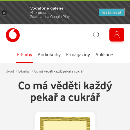
Vodafone galerie
Instalovat
vf.cz.group
Zdarma - na Google Play
E-knihy
Audioknihy
E-magazíny
Aplikace
Úvod
E-knihy
Co má věděti každý pekař a cukrář
Co má věděti každý
pekař a cukrář