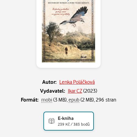
Autor:
Lenka Poláčková
Vydavatel:
Ikar CZ
(
2023
)
Formát:
mobi
(3 MB),
epub
(2 MB), 296 stran
E-kniha
239 Kč / 383 bodů