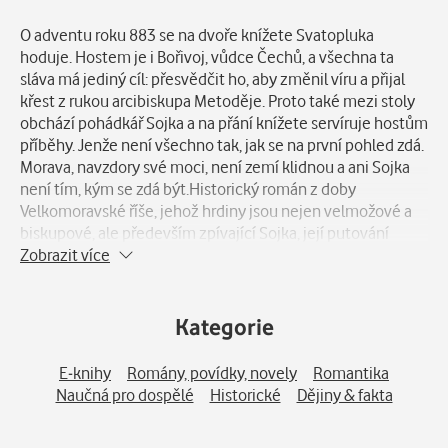
Popis
O adventu roku 883 se na dvoře knížete Svatopluka
hoduje. Hostem je i Bořivoj, vůdce Čechů, a všechna ta
sláva má jediný cíl: přesvědčit ho, aby změnil víru a přijal
křest z rukou arcibiskupa Metoděje. Proto také mezi stoly
obchází pohádkář Sojka a na přání knížete servíruje hostům
příběhy. Jenže není všechno tak, jak se na první pohled zdá.
Morava, navzdory své moci, není zemí klidnou a ani Sojka
není tím, kým se zdá být.Historický román z doby
Velkomoravské říše, jehož hrdiny jsou nejen velmožové a
biskupové, ale především zpívající Sojka, její putování
zemí, její vyprávění a hledání lásky.
Zobrazit více
Kategorie
E-knihy
Romány, povídky, novely
Romantika
Naučná pro dospělé
Historické
Dějiny & fakta