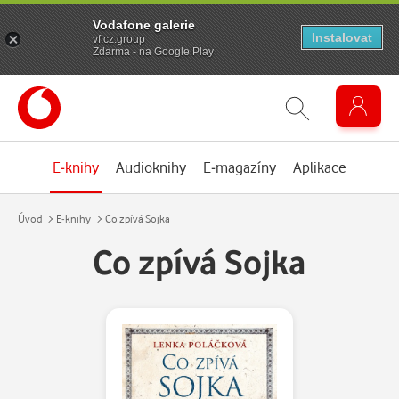
Vodafone galerie
Instalovat
vf.cz.group
Zdarma - na Google Play
E-knihy
Audioknihy
E-magazíny
Aplikace
Úvod
E-knihy
Co zpívá Sojka
Co zpívá Sojka