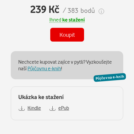
239 Kč
/ 383 bodů
Ihned
ke stažení
Koupit
Nechcete kupovat zajíce v pytli? Vyzkoušejte
naší
Půjčovnu e-knih
!
Půjčovna e-knih
Ukázka ke stažení
Kindle
ePub