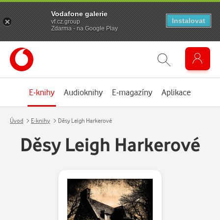
Vodafone galerie
Instalovat
vf.cz.group
Zdarma - na Google Play
E-knihy
Audioknihy
E-magazíny
Aplikace
Úvod
E-knihy
Děsy Leigh Harkerové
Děsy Leigh Harkerové