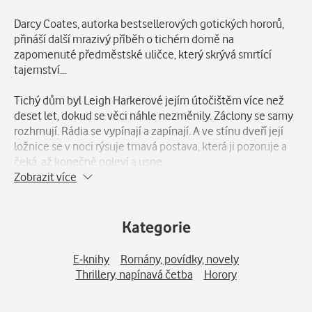
Popis
Darcy Coates, autorka bestsellerových gotických hororů,
přináší další mrazivý příběh o tichém domě na
zapomenuté předměstské uličce, který skrývá smrtící
tajemství...
Tichý dům byl Leigh Harkerové jejím útočištěm více než
deset let, dokud se věci náhle nezměnily. Záclony se samy
rozhrnují. Rádia se vypínají a zapínají. A ve stínu dveří její
ložnice se v noci rýsuje tmavá postava, která ji pozoruje a
čeká, až konečně poleví a usne.
Zobrazit více
Leigh, na konci svých možností, ale neochotná opustit svůj
domov, se snaží najít odpovědi. Ale každý krok ji nutí k
něčemu děsivějšímu, než si kdy dokázala představit.
Kategorie
Ze zamčených dveří pod schody prosakuje jedovatý stín.
E-knihy
Romány, povídky, novely
Klika přes noc chrastí a nehty škrábou o dřevo. Její domov
Thrillery, napínavá četba
Horory
skrývá nebezpečná tajemství a teď, když je Leigh
uvězněna v jeho zdech, se bojí, že už nikdy neuteče.