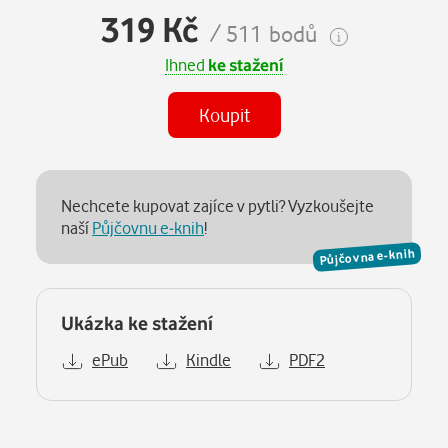
319 Kč
/ 511 bodů
Ihned
ke stažení
Koupit
Nechcete kupovat zajíce v pytli? Vyzkoušejte
naší
Půjčovnu e-knih
!
Půjčovna e-knih
Ukázka ke stažení
ePub
Kindle
PDF2