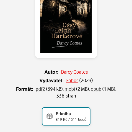
Autor:
Darcy Coates
Vydavatel:
Fobos
(
2023
)
Formát:
pdf2
(694 kB),
mobi
(2 MB),
epub
(1 MB),
336 stran
E-kniha
319 Kč / 511 bodů