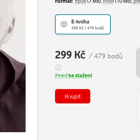
Formát:
epub
(7 MB),
mobi
(10 MB),
pd
E-kniha
299 Kč / 479 bodů
299 Kč
/ 479 bodů
Ihned
ke stažení
Koupit