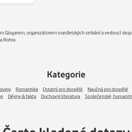
Glogarem, organizátorem manželských setkání a vedoucí skupin 
a Rohra.
Kategorie
novely
Romantika
Ostatní pro dospělé
Naučná pro dospělé
ie
Dějiny & fakta
Duchovní literatura
Společenské, humanitn