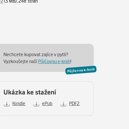
f2
(3 MB), 248 stran
Nechcete kupovat zajíce v pytli?
Vyzkoušejte naší
Půjčovnu e-knih
!
Půjčovna e-knih
Ukázka ke stažení
Kindle
ePub
PDF2