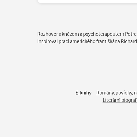
Popis
Rozhovor s knězem a psychoterapeutem Petrem 
inspiroval prací amerického františkána Richard
E-knihy
Romány, povídky, 
Literární biograf