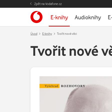
Zpět na Vodafone.cz
E-knihy
Audioknihy
E
Úvod
E-knihy
Tvořit nové věci
Tvořit nové v