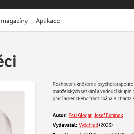
-magazíny
Aplikace
ěci
Rozhovor s knězem a psychoterapeute
manželských setkání a vedoucí skupin mu
prací amerického františkána Richarda
Autor:
Petr Glogar
,
Josef Beránek
Vydavatel:
Vyšehrad
(
2023
)