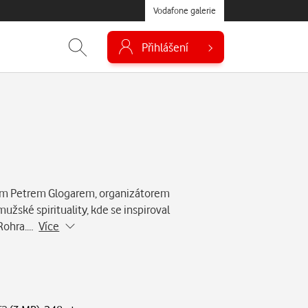
Vodafone galerie
Přihlášení
m Petrem Glogarem, organizátorem
žské spirituality, kde se inspiroval
 Rohra.…
Více