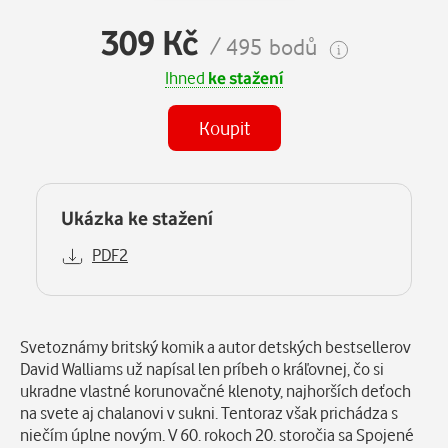
309 Kč
/ 495 bodů
Ihned
ke stažení
Koupit
Ukázka ke stažení
PDF2
Popis
Svetoznámy britský komik a autor detských bestsellerov
David Walliams už napísal len príbeh o kráľovnej, čo si
ukradne vlastné korunovačné klenoty, najhorších deťoch
na svete aj chalanovi v sukni. Tentoraz však prichádza s
niečím úplne novým. V 60. rokoch 20. storočia sa Spojené