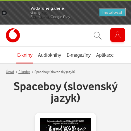
Vodafone galerie
Instalovat
vf.cz.group
Zdarma - na Google Play
E-knihy
Audioknihy
E-magazíny
Aplikace
Úvod
E-knihy
Spaceboy (slovenský jazyk)
Spaceboy (slovenský
jazyk)