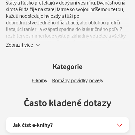
štáty a Rusko pretekajú v dobýjaní vesmíru. Dvanásťročná
sirota Frida žije na starej farme so svojou príšernou tetou,
každú noc sleduje hviezdy a túži po
dobrodružstve.Jedného dňa zbadá, ako oblohou prefrčí
lietajúci tanier... a vzápätí spadne do kukuričného poľa. Z
rozbitej vesmírnej lode vystúpi záhadný votrelec a všetky
Fridine sny sa splnia.Čo však robiť v prípade, ak má
Zobrazit více
návštevník z cudzej planéty obrovské tajomstvo? Čo s tým
má spoločné americký prezident a čo vedec z druhej
svetovej vojny? Len čítajte, dozviete sa veľa o tom, kto
Kategorie
letel prvý do vesmíru, na Mesiac či ako sa dá obletieť okolo
Zeme, a pritom sa zabavíte tak, ako sa to dá len s knihami
E-knihy
Romány, povídky, novely
Davida Walliamsa.
Často kladené dotazy
Jak číst e-knihy?