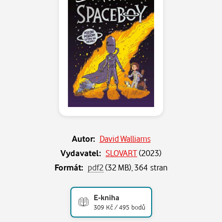
Autor:
David Walliams
Vydavatel:
SLOVART
(
2023
)
Formát:
pdf2
(32 MB), 364 stran
E-kniha
309 Kč / 495 bodů