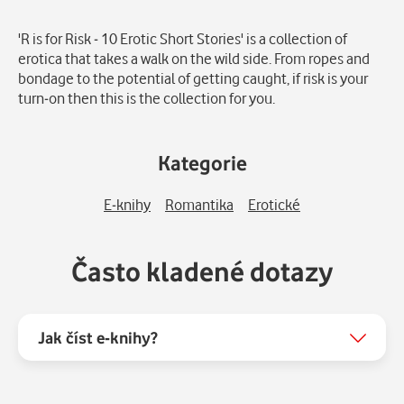
Popis
'R is for Risk - 10 Erotic Short Stories' is a collection of
erotica that takes a walk on the wild side. From ropes and
bondage to the potential of getting caught, if risk is your
turn-on then this is the collection for you.
Kategorie
E-knihy
Romantika
Erotické
Často kladené dotazy
Jak číst e-knihy?