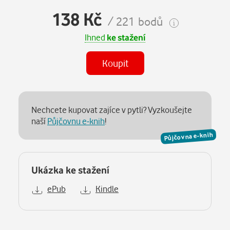
138 Kč
/ 221 bodů
Ihned
ke stažení
Koupit
Nechcete kupovat zajíce v pytli? Vyzkoušejte
naší
Půjčovnu e-knih
!
Půjčovna e-knih
Ukázka ke stažení
ePub
Kindle