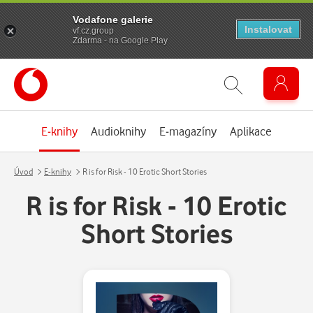
Vodafone galerie
Instalovat
vf.cz.group
Zdarma - na Google Play
E-knihy
Audioknihy
E-magazíny
Aplikace
Úvod
E-knihy
R is for Risk - 10 Erotic Short Stories
R is for Risk - 10 Erotic
Short Stories