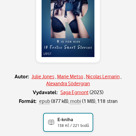
Autor:
Julie Jones
,
Marie Metso
,
Nicolas Lemarin
,
Alexandra Södergran
Vydavatel:
Saga Egmont
(
2023
)
Formát:
epub
(877 kB),
mobi
(1 MB), 118 stran
E-kniha
138 Kč / 221 bodů