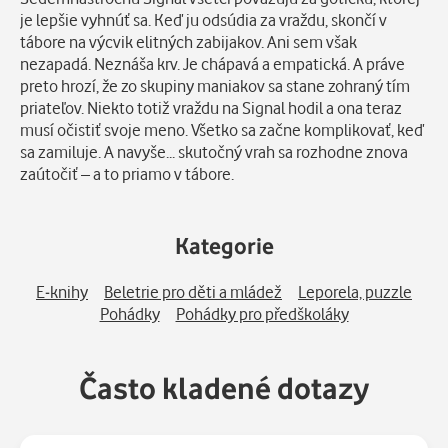
Popis
je lepšie vyhnúť sa. Keď ju odsúdia za vraždu, skončí v
tábore na výcvik elitných zabijakov. Ani sem však
nezapadá. Neznáša krv. Je chápavá a empatická. A práve
preto hrozí, že zo skupiny maniakov sa stane zohraný tím
priateľov. Niekto totiž vraždu na Signal hodil a ona teraz
musí očistiť svoje meno. Všetko sa začne komplikovať, keď
sa zamiluje. A navyše... skutočný vrah sa rozhodne znova
zaútočiť – a to priamo v tábore.
Kategorie
E-knihy
Beletrie pro děti a mládež
Leporela, puzzle
Pohádky
Pohádky pro předškoláky
Často kladené dotazy