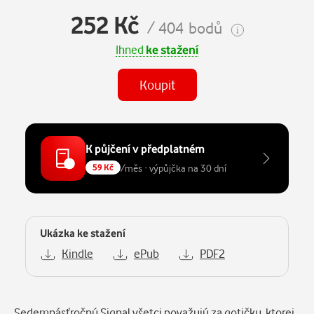
252 Kč
/ 404 bodů
Ihned
ke stažení
Koupit
K půjčení v předplatném
/měs · výpůjčka na 30 dní
59 Kč
Ukázka ke stažení
Kindle
ePub
PDF2
Sedemnásťročnú Signal všetci považujú za gotičku, ktorej