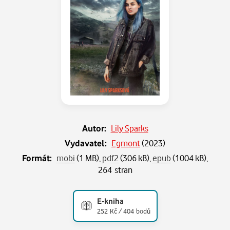
Autor:
Lily Sparks
Vydavatel:
Egmont
(
2023
)
Formát:
mobi
(1 MB),
pdf2
(306 kB),
epub
(1004 kB),
264 stran
E-kniha
252 Kč / 404 bodů