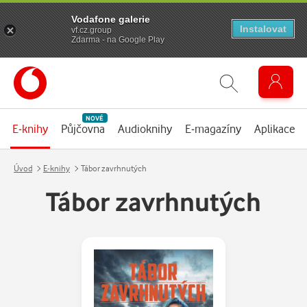
Vodafone galerie
Instalovat
vf.cz.group
Zdarma - na Google Play
NOVÉ
E-knihy
Půjčovna
Audioknihy
E-magazíny
Aplikace
Úvod
E-knihy
Tábor zavrhnutých
Tábor zavrhnutých