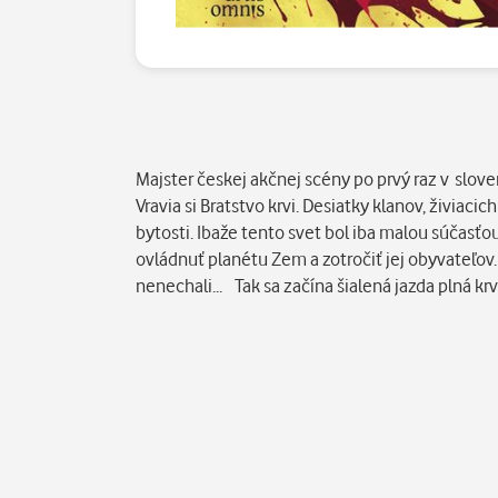
Popis
Majster českej akčnej scény po prvý raz v sloven
Vravia si Bratstvo krvi. Desiatky klanov, živiac
bytosti. Ibaže tento svet bol iba malou súčasť
ovládnuť planétu Zem a zotročiť jej obyvateľov. 
nenechali... Tak sa začína šialená jazda plná k