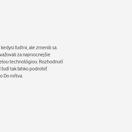
kedysi ľuďmi, ale zmenili sa.
považovali za najmocnejšie
spelou technológiou. Rozhodnutí
 ľudí tak ľahko podrobiť
ho Do mŕtva.