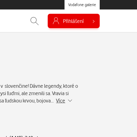
Vodafone galerie
Přihlášení
 v slovenčine! Dávne legendy, ktoré o
si ľuďmi, ale zmenili sa. Vravia si
h sa ľudskou krvou, bojova…
Více