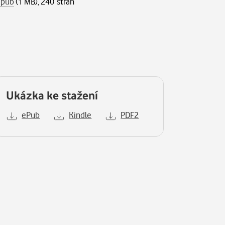
epub
(1 MB), 240 stran
Ukázka ke stažení
ePub
Kindle
PDF2