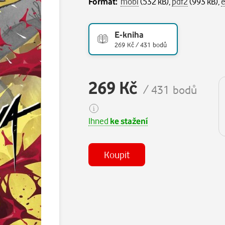
Formát:
mobi
(532 kB),
pdf2
(993 kB),
E-kniha
269 Kč / 431 bodů
269 Kč
/ 431 bodů
Ihned
ke stažení
Koupit