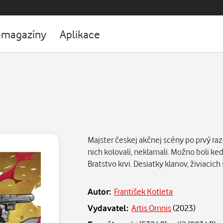
-magazíny
Aplikace
Majster českej akčnej scény po prvý raz
nich kolovali, neklamali. Možno boli kedy
Bratstvo krvi. Desiatky klanov, živiacic
Autor:
František Kotleta
Vydavatel:
Artis Omnis
(
2023
)