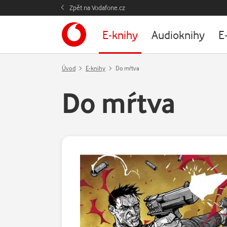
Zpět na Vodafone.cz
E-knihy
Audioknihy
E
Úvod
E-knihy
Do mŕtva
Do mŕtva