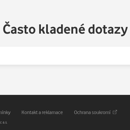
Často kladené dotazy
mínky
Kontakt a reklamace
Ochrana soukromí
 a.s.