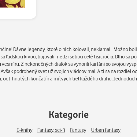
čine! Dávne legendy, ktoré o nich kolovali, neklamali. Možno boli 
ich sa ľudskou krvou, bojovali medzi sebou celé tisícročia. Dlho sa 
ou vesmíru. Z nekonečných diaľok sa vynorili kartáni so svojou vy
Avšak podrobený svet už svojich vládcov mal. A tí sa na rozdiel od
rvi, odtrhnutých končatín a mŕtvych tiel každého druhu. Jednoduc
Kategorie
E-knihy
Fantasy, sci-fi
Fantasy
Urban fantasy