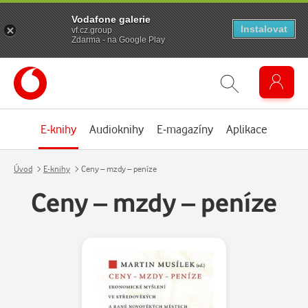
Vodafone galerie
Instalovat
vf.cz.group
Zdarma - na Google Play
E-knihy
Audioknihy
E-magazíny
Aplikace
Úvod
E-knihy
Ceny – mzdy – peníze
Ceny – mzdy – peníze