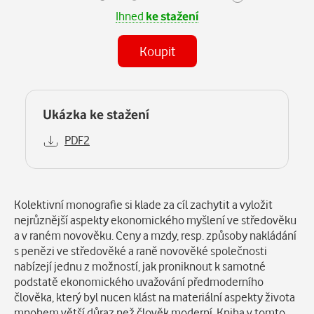
Ihned
ke stažení
Koupit
Ukázka ke stažení
PDF2
Popis
Kolektivní monografie si klade za cíl zachytit a vyložit
nejrůznější aspekty ekonomického myšlení ve středověku
a v raném novověku. Ceny a mzdy, resp. způsoby nakládání
s penězi ve středověké a raně novověké společnosti
nabízejí jednu z možností, jak proniknout k samotné
podstatě ekonomického uvažování předmoderního
člověka, který byl nucen klást na materiální aspekty života
mnohem větší důraz než člověk moderní. Kniha v tomto