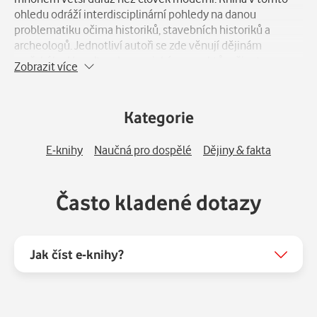
ohledu odráží interdisciplinární pohledy na danou
problematiku očima historiků, stavebních historiků a
archeologů. Jednotliví autoři se zde věnují dějinám
pražského Ungeltu, ekonomickým aspektům života
Zobrazit více
sedláků v okolí Chebu v 15. století, způsobům kontroly
městského hospodaření, poptávce po penězích mezi
katolickými emigranty z husitských Čech ve 20. a 30.
Kategorie
letech 15. století, židovským půjčkám ve Znojmě, zlatým a
stříbrným mincovním ražbám či funkci luxusních výrobků,
E-knihy
Naučná pro dospělé
Dějiny & fakta
doložených archeologickými nálezy, v městském
hospodaření.
Často kladené dotazy
Jak číst e-knihy?