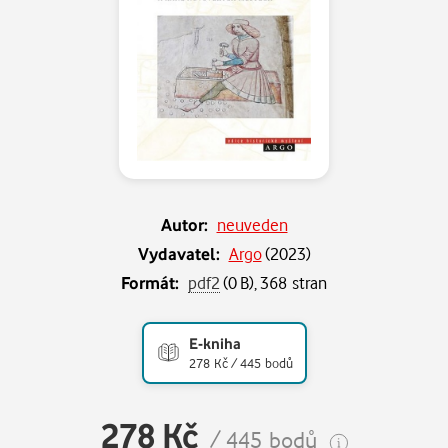
Autor:
neuveden
Vydavatel:
Argo
(
2023
)
Formát:
pdf2
(0 B), 368 stran
E-kniha
278 Kč / 445 bodů
278 Kč
/ 445 bodů